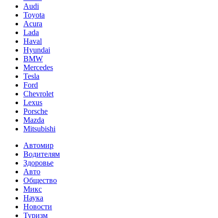
Audi
Toyota
Acura
Lada
Haval
Hyundai
BMW
Mercedes
Tesla
Ford
Chevrolet
Lexus
Porsche
Mazda
Mitsubishi
Автомир
Водителям
Здоровье
Авто
Общество
Микс
Наука
Новости
Туризм