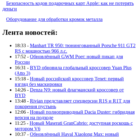
Безопасность кодов подарочных карт Apple: как не потерять
деньги
Оборудование для обработки кромок металла
Лента новостей:
18:33 -
Manhart TR 950: тюнингованный Porsche 911 GT2
RS с мощностью 966 л.с.
17:52 -
Обновлённый GWM Poer: новый пикап для
России
16:31 -
BYD обновила глобальный кроссовер Yuan Plus
(Atto 3)
15:18 -
Новый российский кроссовер Tenet: первый
взгляд без маскировки
14:26 -
Denza N9: новый флагманский кроссовер от
BYD
13:48 -
Rivian представляет спецверсии R1S и R1T для
покорения пустынь
12:06 -
Новый полноприводный Dacia Duster: гибридная
версия на подходе
11:25 -
Новый Maserati GranCabrio: доступная роскошь с
мотором V6
10:37 -
Обновлённый Haval Xiaolong Max: новый