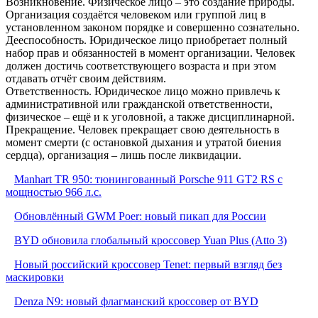
Возникновение. Физическое лицо – это создание природы.
Организация создаётся человеком или группой лиц в
установленном законом порядке и совершенно сознательно.
Дееспособность. Юридическое лицо приобретает полный
набор прав и обязанностей в момент организации. Человек
должен достичь соответствующего возраста и при этом
отдавать отчёт своим действиям.
Ответственность. Юридическое лицо можно привлечь к
административной или гражданской ответственности,
физическое – ещё и к уголовной, а также дисциплинарной.
Прекращение. Человек прекращает свою деятельность в
момент смерти (с остановкой дыхания и утратой биения
сердца), организация – лишь после ликвидации.
Manhart TR 950: тюнингованный Porsche 911 GT2 RS с
мощностью 966 л.с.
Обновлённый GWM Poer: новый пикап для России
BYD обновила глобальный кроссовер Yuan Plus (Atto 3)
Новый российский кроссовер Tenet: первый взгляд без
маскировки
Denza N9: новый флагманский кроссовер от BYD