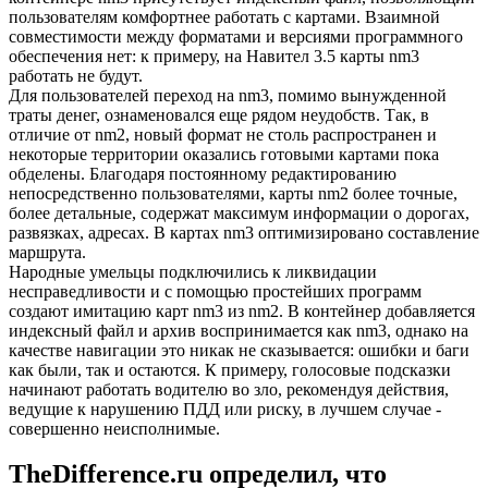
пользователям комфортнее работать с картами. Взаимной
совместимости между форматами и версиями программного
обеспечения нет: к примеру, на Навител 3.5 карты nm3
работать не будут.
Для пользователей переход на nm3, помимо вынужденной
траты денег, ознаменовался еще рядом неудобств. Так, в
отличие от nm2, новый формат не столь распространен и
некоторые территории оказались готовыми картами пока
обделены. Благодаря постоянному редактированию
непосредственно пользователями, карты nm2 более точные,
более детальные, содержат максимум информации о дорогах,
развязках, адресах. В картах nm3 оптимизировано составление
маршрута.
Народные умельцы подключились к ликвидации
несправедливости и с помощью простейших программ
создают имитацию карт nm3 из nm2. В контейнер добавляется
индексный файл и архив воспринимается как nm3, однако на
качестве навигации это никак не сказывается: ошибки и баги
как были, так и остаются. К примеру, голосовые подсказки
начинают работать водителю во зло, рекомендуя действия,
ведущие к нарушению ПДД или риску, в лучшем случае -
совершенно неисполнимые.
TheDifference.ru определил, что