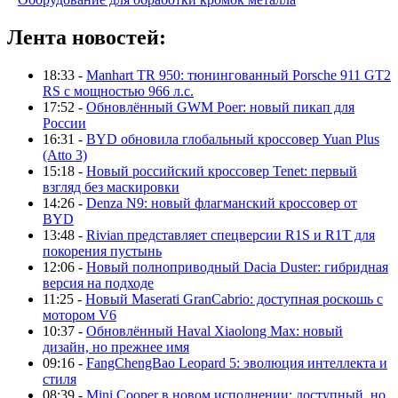
Лента новостей:
18:33 -
Manhart TR 950: тюнингованный Porsche 911 GT2
RS с мощностью 966 л.с.
17:52 -
Обновлённый GWM Poer: новый пикап для
России
16:31 -
BYD обновила глобальный кроссовер Yuan Plus
(Atto 3)
15:18 -
Новый российский кроссовер Tenet: первый
взгляд без маскировки
14:26 -
Denza N9: новый флагманский кроссовер от
BYD
13:48 -
Rivian представляет спецверсии R1S и R1T для
покорения пустынь
12:06 -
Новый полноприводный Dacia Duster: гибридная
версия на подходе
11:25 -
Новый Maserati GranCabrio: доступная роскошь с
мотором V6
10:37 -
Обновлённый Haval Xiaolong Max: новый
дизайн, но прежнее имя
09:16 -
FangChengBao Leopard 5: эволюция интеллекта и
стиля
08:39 -
Mini Cooper в новом исполнении: доступный, но