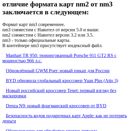
отличие формата карт nm2 от nm3
заключается в следующем:
Формат карт nm3 современнее.
nm3 совместим с Навител от версии 5.0 и выше.
nm2 совместим с Навител версии 3.2 или 3.5.
nm3 - только официальные карты.
В контейнере nm3 присутствует индексный файл.
Manhart TR 950: тюнингованный Porsche 911 GT2 RS с
мощностью 966 л.с.
Обновлённый GWM Poer: новый пикап для России
BYD обновила глобальный кроссовер Yuan Plus (Atto 3)
Новый российский кроссовер Tenet: первый взгляд без
маскировки
Denza N9: новый флагманский кроссовер от BYD
Безопасность кодов подарочных карт Apple: как не потерять
деньги
Оборудование для обработки кромок металла