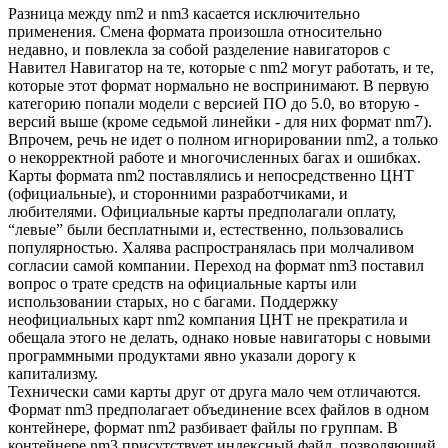
Разница между nm2 и nm3 касается исключительно
применения. Смена формата произошла относительно
недавно, и повлекла за собой разделение навигаторов с
Навител Навигатор на те, которые с nm2 могут работать, и те,
которые этот формат нормально не воспринимают. В первую
категорию попали модели с версией ПО до 5.0, во вторую -
версий выше (кроме седьмой линейки - для них формат nm7).
Впрочем, речь не идет о полном игнорировании nm2, а только
о некорректной работе и многочисленных багах и ошибках.
Карты формата nm2 поставлялись и непосредственно ЦНТ
(официальные), и сторонними разработчиками, и
любителями. Официальные карты предполагали оплату,
“левые” были бесплатными и, естественно, пользовались
популярностью. Халява распространялась при молчаливом
согласии самой компании. Переход на формат nm3 поставил
вопрос о трате средств на официальные карты или
использовании старых, но с багами. Поддержку
неофициальных карт nm2 компания ЦНТ не прекратила и
обещала этого не делать, однако новые навигаторы с новыми
программными продуктами явно указали дорогу к
капитализму.
Технически сами карты друг от друга мало чем отличаются.
Формат nm3 предполагает объединение всех файлов в одном
контейнере, формат nm2 разбивает файлы по группам. В
контейнере nm3 присутствует индексный файл, позволяющий