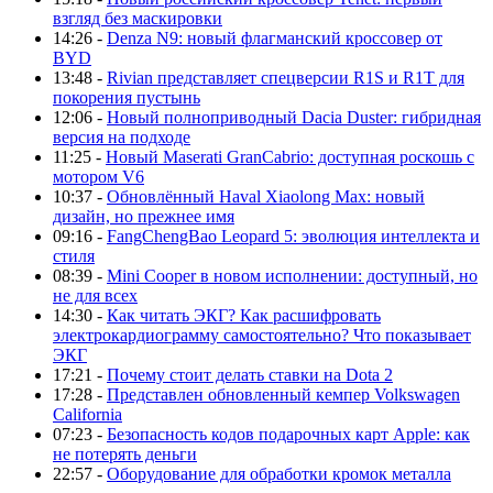
взгляд без маскировки
14:26 -
Denza N9: новый флагманский кроссовер от
BYD
13:48 -
Rivian представляет спецверсии R1S и R1T для
покорения пустынь
12:06 -
Новый полноприводный Dacia Duster: гибридная
версия на подходе
11:25 -
Новый Maserati GranCabrio: доступная роскошь с
мотором V6
10:37 -
Обновлённый Haval Xiaolong Max: новый
дизайн, но прежнее имя
09:16 -
FangChengBao Leopard 5: эволюция интеллекта и
стиля
08:39 -
Mini Cooper в новом исполнении: доступный, но
не для всех
14:30 -
Как читать ЭКГ? Как расшифровать
электрокардиограмму самостоятельно? Что показывает
ЭКГ
17:21 -
Почему стоит делать ставки на Dota 2
17:28 -
Представлен обновленный кемпер Volkswagen
California
07:23 -
Безопасность кодов подарочных карт Apple: как
не потерять деньги
22:57 -
Оборудование для обработки кромок металла