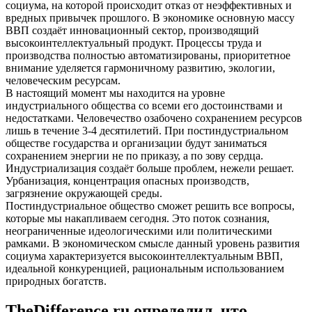
социума, на которой происходит отказ от неэффективных и
вредных привычек прошлого. В экономике основную массу
ВВП создаёт инновационный сектор, производящий
высокоинтеллектуальный продукт. Процессы труда и
производства полностью автоматизированы, приоритетное
внимание уделяется гармоничному развитию, экологии,
человеческим ресурсам.
В настоящий момент мы находится на уровне
индустриального общества со всеми его достоинствами и
недостатками. Человечество озабочено сохранением ресурсов
лишь в течение 3-4 десятилетий. При постиндустриальном
обществе государства и организации будут заниматься
сохранением энергии не по приказу, а по зову сердца.
Индустриализация создаёт больше проблем, нежели решает.
Урбанизация, концентрация опасных производств,
загрязнение окружающей среды.
Постиндустриальное общество сможет решить все вопросы,
которые мы накапливаем сегодня. Это поток сознания,
неограниченные идеологическими или политическими
рамками. В экономическом смысле данный уровень развития
социума характеризуется высокоинтеллектуальным ВВП,
идеальной конкуренцией, рациональным использованием
природных богатств.
TheDifference.ru определил, что