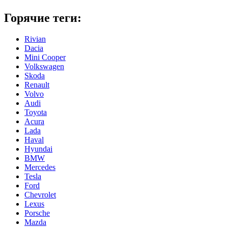
Горячие теги:
Rivian
Dacia
Mini Cooper
Volkswagen
Skoda
Renault
Volvo
Audi
Toyota
Acura
Lada
Haval
Hyundai
BMW
Mercedes
Tesla
Ford
Chevrolet
Lexus
Porsche
Mazda