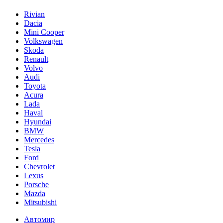
Rivian
Dacia
Mini Cooper
Volkswagen
Skoda
Renault
Volvo
Audi
Toyota
Acura
Lada
Haval
Hyundai
BMW
Mercedes
Tesla
Ford
Chevrolet
Lexus
Porsche
Mazda
Mitsubishi
Автомир