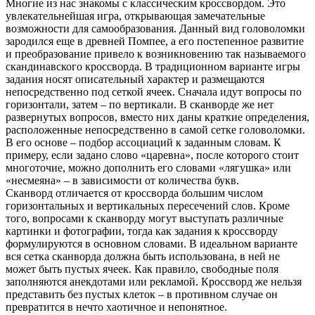
Многие из нас знакомы с классическим кроссвордом. Это
увлекательнейшая игра, открывающая замечательные
возможности для самообразования. Данный вид головоломки
зародился еще в древней Помпее, а его постепенное развитие
и преобразование привело к возникновению так называемого
скандинавского кроссворда. В традиционном варианте игры
задания носят описательный характер и размещаются
непосредственно под сеткой ячеек. Сначала идут вопросы по
горизонтали, затем – по вертикали. В сканворде же нет
развернутых вопросов, вместо них даны краткие определения,
расположенные непосредственно в самой сетке головоломки.
В его основе – подбор ассоциаций к заданным словам. К
примеру, если задано слово «царевна», после которого стоит
многоточие, можно дополнить его словами «лягушка» или
«несмеяна» – в зависимости от количества букв.
Сканворд отличается от кроссворда большим числом
горизонтальных и вертикальных пересечений слов. Кроме
того, вопросами к сканворду могут выступать различные
картинки и фотографии, тогда как задания к кроссворду
формулируются в основном словами. В идеальном варианте
вся сетка сканворда должна быть использована, в ней не
может быть пустых ячеек. Как правило, свободные поля
заполняются анекдотами или рекламой. Кроссворд же нельзя
представить без пустых клеток – в противном случае он
превратится в нечто хаотичное и непонятное.