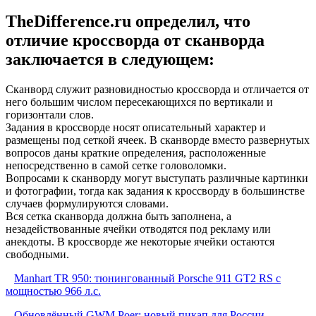
TheDifference.ru определил, что
отличие кроссворда от сканворда
заключается в следующем:
Сканворд служит разновидностью кроссворда и отличается от
него большим числом пересекающихся по вертикали и
горизонтали слов.
Задания в кроссворде носят описательный характер и
размещены под сеткой ячеек. В сканворде вместо развернутых
вопросов даны краткие определения, расположенные
непосредственно в самой сетке головоломки.
Вопросами к сканворду могут выступать различные картинки
и фотографии, тогда как задания к кроссворду в большинстве
случаев формулируются словами.
Вся сетка сканворда должна быть заполнена, а
незадействованные ячейки отводятся под рекламу или
анекдоты. В кроссворде же некоторые ячейки остаются
свободными.
Manhart TR 950: тюнингованный Porsche 911 GT2 RS с
мощностью 966 л.с.
Обновлённый GWM Poer: новый пикап для России