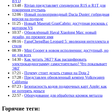
BYD
13:48 -
Rivian представляет спецверсии R1S и R1T для
покорения пустынь
12:06 -
Новый полноприводный Dacia Duster: гибридная
версия на подходе
11:25 -
Новый Maserati GranCabrio: доступная роскошь с
мотором V6
10:37 -
Обновлённый Haval Xiaolong Max: новый
дизайн, но прежнее имя
09:16 -
FangChengBao Leopard 5: эволюция интеллекта и
стиля
08:39 -
Mini Cooper в новом исполнении: доступный, но
не для всех
14:30 -
Как читать ЭКГ? Как расшифровать
электрокардиограмму самостоятельно? Что показывает
ЭКГ
17:21 -
Почему стоит делать ставки на Dota 2
17:28 -
Представлен обновленный кемпер Volkswagen
California
07:23 -
Безопасность кодов подарочных карт Apple: как
не потерять деньги
22:57 -
Оборудование для обработки кромок металла
Горячие теги: