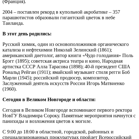
(Франция).
2004 – поставлен рекорд в купольной акробатике – 357
парашютистов образовали гигантский цветок в небе
Таиланда.
В этот день родились:
Русский химик, один из основоположников органического
катализа и нефтехимии Николай Зелинский (1861);
американский диетолог, автор книги «Чудо голодания» Поль
Брэгг (1895); советская актриса театра и кино, Народная
артистка СССР Алла Тарасова (1898); 40-й президент США
Рональд Рейган (1911); ямайский музыкант стиля регги Боб
Марли (1945); российский продюсер, композитор,
Заслуженный деятель искусств России Игорь Матвиенко
(1960).
Сегодня в Великом Новгороде и области:
Сегодня в Великом Новгороде вспоминают первого ректора
НовГУ Владимира Сороку. Памятные мероприятия начнутся с
панихиды и возложения цветов к могиле.
С 9:00 до 18:00 в областной, городской, районных и
специализированных прокуратурах пройдет Всероссийский