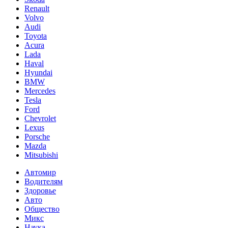
Renault
Volvo
Audi
Toyota
Acura
Lada
Haval
Hyundai
BMW
Mercedes
Tesla
Ford
Chevrolet
Lexus
Porsche
Mazda
Mitsubishi
Автомир
Водителям
Здоровье
Авто
Общество
Микс
Наука