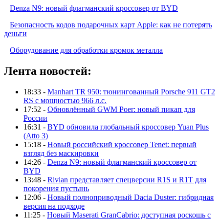
Denza N9: новый флагманский кроссовер от BYD
Безопасность кодов подарочных карт Apple: как не потерять
деньги
Оборудование для обработки кромок металла
Лента новостей:
18:33 -
Manhart TR 950: тюнингованный Porsche 911 GT2
RS с мощностью 966 л.с.
17:52 -
Обновлённый GWM Poer: новый пикап для
России
16:31 -
BYD обновила глобальный кроссовер Yuan Plus
(Atto 3)
15:18 -
Новый российский кроссовер Tenet: первый
взгляд без маскировки
14:26 -
Denza N9: новый флагманский кроссовер от
BYD
13:48 -
Rivian представляет спецверсии R1S и R1T для
покорения пустынь
12:06 -
Новый полноприводный Dacia Duster: гибридная
версия на подходе
11:25 -
Новый Maserati GranCabrio: доступная роскошь с