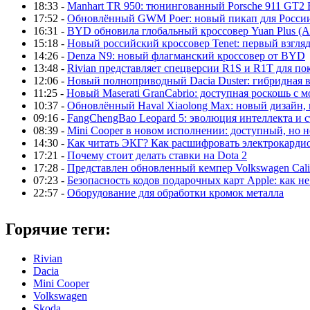
18:33 -
Manhart TR 950: тюнингованный Porsche 911 GT2 
17:52 -
Обновлённый GWM Poer: новый пикап для Росси
16:31 -
BYD обновила глобальный кроссовер Yuan Plus (At
15:18 -
Новый российский кроссовер Tenet: первый взгляд
14:26 -
Denza N9: новый флагманский кроссовер от BYD
13:48 -
Rivian представляет спецверсии R1S и R1T для по
12:06 -
Новый полноприводный Dacia Duster: гибридная в
11:25 -
Новый Maserati GranCabrio: доступная роскошь с 
10:37 -
Обновлённый Haval Xiaolong Max: новый дизайн,
09:16 -
FangChengBao Leopard 5: эволюция интеллекта и 
08:39 -
Mini Cooper в новом исполнении: доступный, но н
14:30 -
Как читать ЭКГ? Как расшифровать электрокарди
17:21 -
Почему стоит делать ставки на Dota 2
17:28 -
Представлен обновленный кемпер Volkswagen Calif
07:23 -
Безопасность кодов подарочных карт Apple: как не
22:57 -
Оборудование для обработки кромок металла
Горячие теги:
Rivian
Dacia
Mini Cooper
Volkswagen
Skoda