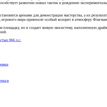
способствует развитию новых тактик и рождению экспериментал
ановятся аренами для демонстрации мастерства, а их результа
 игрового мира привносят особый колорит в атмосферу Флагмана
ам площадку, но и создает живую экосистему, наполненную драй
ний.
тью 966 л.с.
ровки
деньги