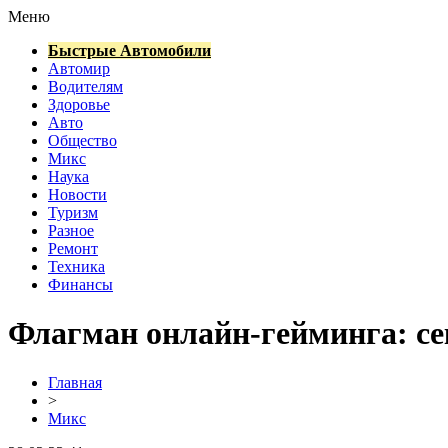
Меню
Быстрые Автомобили
Автомир
Водителям
Здоровье
Авто
Общество
Микс
Наука
Новости
Туризм
Разное
Ремонт
Техника
Финансы
Флагман онлайн-гейминга: се
Главная
>
Микс