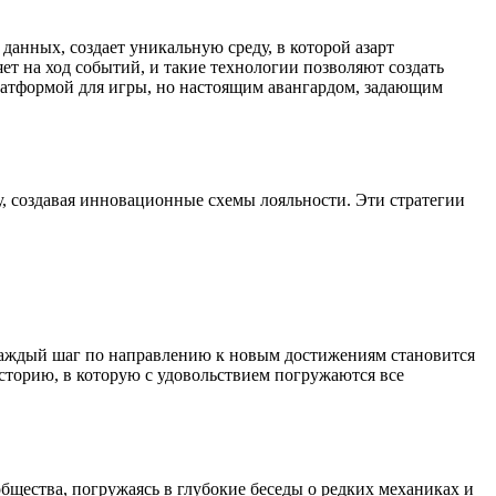
анных, создает уникальную среду, в которой азарт
ет на ход событий, и такие технологии позволяют создать
 платформой для игры, но настоящим авангардом, задающим
у, создавая инновационные схемы лояльности. Эти стратегии
 каждый шаг по направлению к новым достижениям становится
историю, в которую с удовольствием погружаются все
бщества, погружаясь в глубокие беседы о редких механиках и