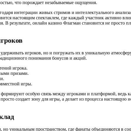
мостью, что порождает незабываемые ощущения.
одаря интеграции живых стримов и интеллектуального анализа д
овится настоящим спектаклем, где каждый участник активно влия
ия. В результате, онлайн казино Флагман становится не просто
игроков
 удерживать игроков, но и погружать их в уникальную атмосфер
традиционного понимания бонусов и акций.
тений игрока.
ными призами.
и.
овместной игры.
 и формируют особую связь между игроками и платформой, ведь
росто создает зону для игры, а делает из процесса настоящую 
клад
ы, но уникальным пространством, где фанаты объединяются в соо