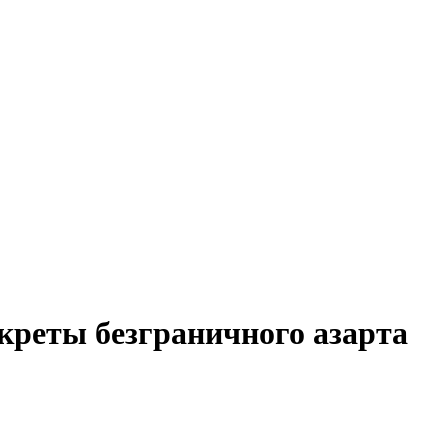
креты безграничного азарта