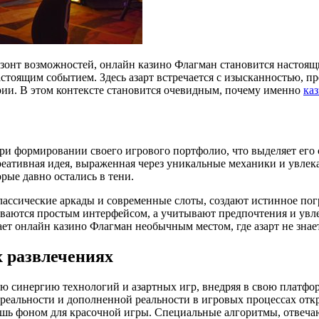
изонт возможностей, онлайн казино Флагман становится настоя
стоящим событием. Здесь азарт встречается с изысканностью, 
рии. В этом контексте становится очевидным, почему именно
ка
и формировании своего игрового портфолио, что выделяет его 
 креативная идея, выраженная через уникальные механики и увл
рые давно остались в тени.
ассические аркады и современные слоты, создают истинное пог
ваются простым интерфейсом, а учитывают предпочтения и увле
т онлайн казино Флагман необычным местом, где азарт не знае
х развлечениях
ю синергию технологий и азартных игр, внедряя в свою платфо
еальности и дополненной реальности в игровых процессах откр
лишь фоном для красочной игры. Специальные алгоритмы, отвеча