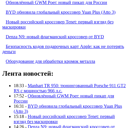
Обновлённый GWM Poer: новый пикап для России
BYD обновила глобальный кроссовер Yuan Plus (Atto 3)
Новый российский кроссовер Tenet: первый взгляд без
маскировки
Denza N9: новый флагманский кроссовер от BYD
Безопасность кодов подарочных карт Apple: как не потерять
деньги
Оборудование для обработки кромок металла
Лента новостей:
18:33 -
Manhart TR 950: тюнингованный Porsche 911 GT2
RS с мощностью 966 л.с.
17:52 -
Обновлённый GWM Poer: новый пикап для
России
16:31 -
BYD обновила глобальный кроссовер Yuan Plus
(Atto 3)
15:18 -
Новый российский кроссовер Tenet: первый
взгляд без маскировки
14:26 -
Denza N9: новый флагманский кроссовер от