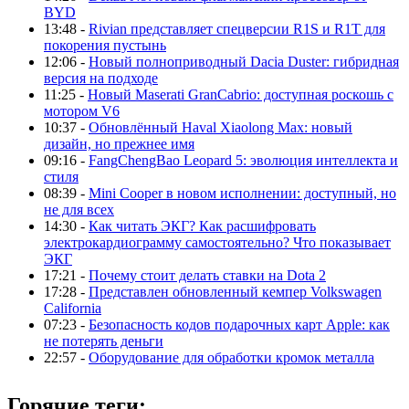
BYD
13:48 -
Rivian представляет спецверсии R1S и R1T для
покорения пустынь
12:06 -
Новый полноприводный Dacia Duster: гибридная
версия на подходе
11:25 -
Новый Maserati GranCabrio: доступная роскошь с
мотором V6
10:37 -
Обновлённый Haval Xiaolong Max: новый
дизайн, но прежнее имя
09:16 -
FangChengBao Leopard 5: эволюция интеллекта и
стиля
08:39 -
Mini Cooper в новом исполнении: доступный, но
не для всех
14:30 -
Как читать ЭКГ? Как расшифровать
электрокардиограмму самостоятельно? Что показывает
ЭКГ
17:21 -
Почему стоит делать ставки на Dota 2
17:28 -
Представлен обновленный кемпер Volkswagen
California
07:23 -
Безопасность кодов подарочных карт Apple: как
не потерять деньги
22:57 -
Оборудование для обработки кромок металла
Горячие теги: