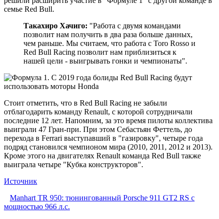
решили расширить участие в "Формуле 1" с другой команде в
семье Red Bull.
Такахиро Хачиго:
"Работа с двумя командами
позволит нам получить в два раза больше данных,
чем раньше. Мы считаем, что работа с Toro Rosso и
Red Bull Racing позволит нам приблизиться к
нашей цели - выигрывать гонки и чемпионаты".
Стоит отметить, что в Red Bull Racing не забыли
отблагодарить команду Renault, с которой сотрудничали
последние 12 лет. Напомним, за это время пилоты коллектива
выиграли 47 Гран-при. При этом Себастьян Феттель, до
перехода в Ferrari выступавший в "газировку", четыре года
подряд становился чемпионом мира (2010, 2011, 2012 и 2013).
Кроме этого на двигателях Renault команда Red Bull также
выиграла четыре "Кубка конструкторов".
Источник
Manhart TR 950: тюнингованный Porsche 911 GT2 RS с
мощностью 966 л.с.