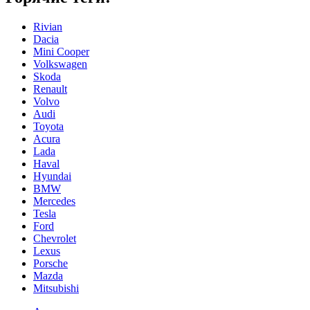
Rivian
Dacia
Mini Cooper
Volkswagen
Skoda
Renault
Volvo
Audi
Toyota
Acura
Lada
Haval
Hyundai
BMW
Mercedes
Tesla
Ford
Chevrolet
Lexus
Porsche
Mazda
Mitsubishi