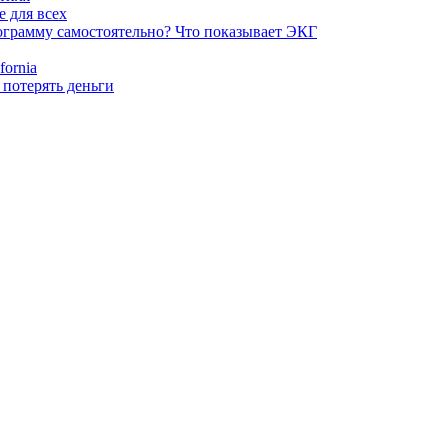
е для всех
ограмму самостоятельно? Что показывает ЭКГ
ornia
 потерять деньги