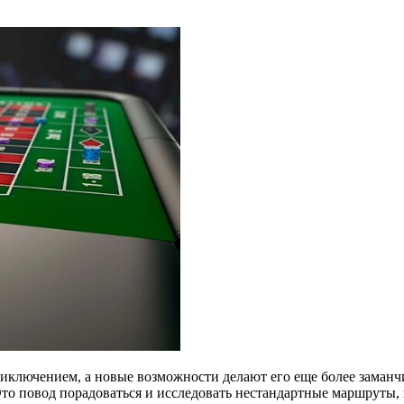
риключением, а новые возможности делают его еще более заман
 Это повод порадоваться и исследовать нестандартные маршрут