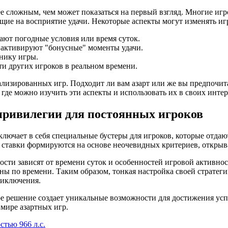
е сложным, чем может показаться на первый взгляд. Многие игр
щие на восприятие удачи. Некоторые аспекты могут изменять игр
ают погодные условия или время суток.
 активируют "бонусные" моменты удачи.
нику игры.
и других игроков в реальном времени.
лизированных игр. Подходит ли вам азарт или же вы предпочита
где можно изучить эти аспекты и использовать их в своих интер
ривилегии для постоянных игроков
лючает в себя специальные бустеры для игроков, которые отда
е ставки формируются на основе неочевидных критериев, откр
ности зависят от времени суток и особенностей игровой активн
ны по времени. Таким образом, тонкая настройка своей страте
риключения.
дое решение создает уникальные возможности для достижения у
мире азартных игр.
тью 966 л.с.