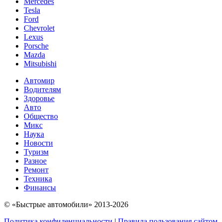
Mercedes
Tesla
Ford
Chevrolet
Lexus
Porsche
Mazda
Mitsubishi
Автомир
Водителям
Здоровье
Авто
Общество
Микс
Наука
Новости
Туризм
Разное
Ремонт
Техника
Финансы
© «Быстрые автомобили» 2013-2026
Политика конфиденциальности
|
Правила пользования сайтом