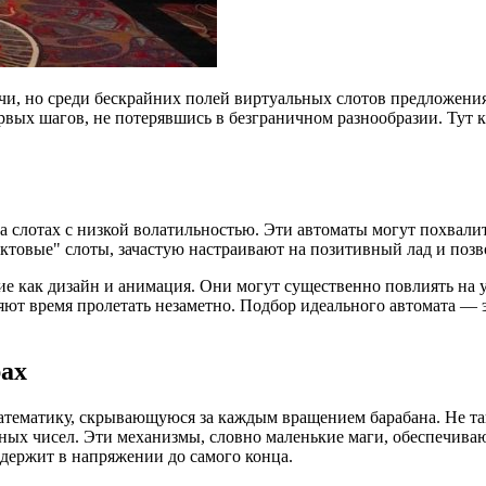
чи, но среди бескрайних полей виртуальных слотов предложени
 первых шагов, не потерявшись в безграничном разнообразии. Ту
а слотах с низкой волатильностью. Эти автоматы могут похвали
ктовые" слоты, зачастую настраивают на позитивный лад и позво
ие как дизайн и анимация. Они могут существенно повлиять на 
 время пролетать незаметно. Подбор идеального автомата — это
рах
атематику, скрывающуюся за каждым вращением барабана. Не так
ых чисел. Эти механизмы, словно маленькие маги, обеспечивают
держит в напряжении до самого конца.