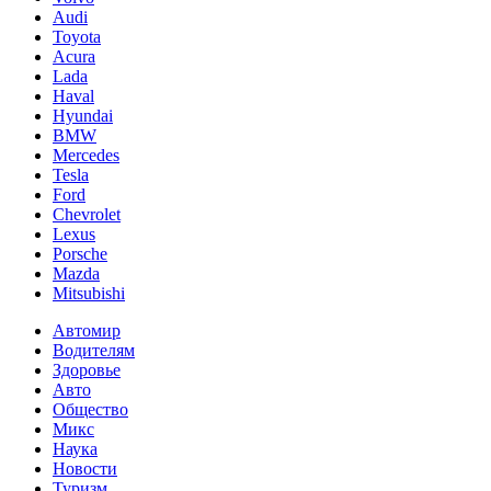
Audi
Toyota
Acura
Lada
Haval
Hyundai
BMW
Mercedes
Tesla
Ford
Chevrolet
Lexus
Porsche
Mazda
Mitsubishi
Автомир
Водителям
Здоровье
Авто
Общество
Микс
Наука
Новости
Туризм