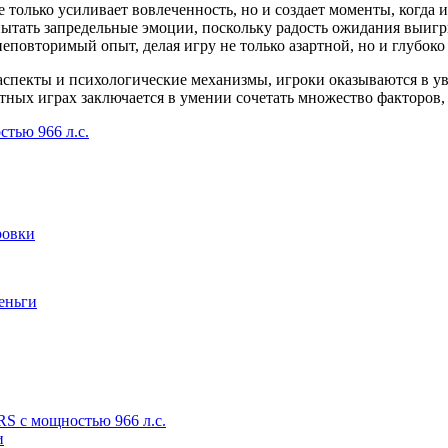
только усиливает вовлеченность, но и создает моменты, когда 
пытать запредельные эмоции, поскольку радость ожидания выигр
повторимый опыт, делая игру не только азартной, но и глубоко
спекты и психологические механизмы, игроки оказываются в увл
ртных играх заключается в умении сочетать множество факторов,
тью 966 л.с.
ровки
деньги
RS с мощностью 966 л.с.
и