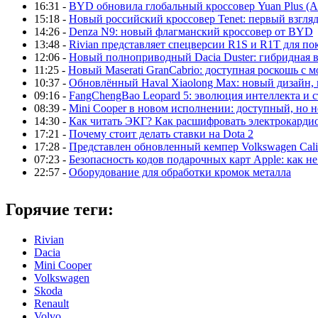
16:31 -
BYD обновила глобальный кроссовер Yuan Plus (At
15:18 -
Новый российский кроссовер Tenet: первый взгляд
14:26 -
Denza N9: новый флагманский кроссовер от BYD
13:48 -
Rivian представляет спецверсии R1S и R1T для по
12:06 -
Новый полноприводный Dacia Duster: гибридная в
11:25 -
Новый Maserati GranCabrio: доступная роскошь с 
10:37 -
Обновлённый Haval Xiaolong Max: новый дизайн,
09:16 -
FangChengBao Leopard 5: эволюция интеллекта и 
08:39 -
Mini Cooper в новом исполнении: доступный, но н
14:30 -
Как читать ЭКГ? Как расшифровать электрокарди
17:21 -
Почему стоит делать ставки на Dota 2
17:28 -
Представлен обновленный кемпер Volkswagen Calif
07:23 -
Безопасность кодов подарочных карт Apple: как не
22:57 -
Оборудование для обработки кромок металла
Горячие теги:
Rivian
Dacia
Mini Cooper
Volkswagen
Skoda
Renault
Volvo