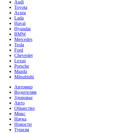
Audi
Toyota
Acura
Lada
Haval
Hyundai
BMW
Mercedes
Tesla
Ford
Chevrolet
Lexus
Porsche
Mazda
Mitsubishi
Автомир
Водителям
Здоровье
Авто
Общество
Микс
Наука
Новости
Туризм