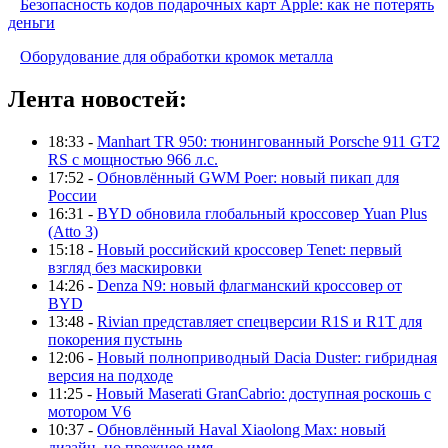
Безопасность кодов подарочных карт Apple: как не потерять
деньги
Оборудование для обработки кромок металла
Лента новостей:
18:33 -
Manhart TR 950: тюнингованный Porsche 911 GT2
RS с мощностью 966 л.с.
17:52 -
Обновлённый GWM Poer: новый пикап для
России
16:31 -
BYD обновила глобальный кроссовер Yuan Plus
(Atto 3)
15:18 -
Новый российский кроссовер Tenet: первый
взгляд без маскировки
14:26 -
Denza N9: новый флагманский кроссовер от
BYD
13:48 -
Rivian представляет спецверсии R1S и R1T для
покорения пустынь
12:06 -
Новый полноприводный Dacia Duster: гибридная
версия на подходе
11:25 -
Новый Maserati GranCabrio: доступная роскошь с
мотором V6
10:37 -
Обновлённый Haval Xiaolong Max: новый
дизайн, но прежнее имя