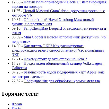
12:06 -
Новый полноприводный Dacia Duster: гибридная
версия на подходе
11:25 -
Новый Maserati GranCabrio: доступная роскошь с
мотором V6
10:37 -
Обновлённый Haval Xiaolong Max: новый
дизайн, но прежнее имя
09:16 -
FangChengBao Leopard 5: эволюция интеллекта и
стиля
08:39 -
Mini Cooper в новом исполнении: доступный, но
не для всех
14:30 -
Как читать ЭКГ? Как расшифровать
электрокардиограмму самостоятельно? Что показывает
ЭКГ
17:21 -
Почему стоит делать ставки на Dota 2
17:28 -
Представлен обновленный кемпер Volkswagen
California
07:23 -
Безопасность кодов подарочных карт Apple: как
не потерять деньги
22:57 -
Оборудование для обработки кромок металла
Горячие теги:
Rivian
Dacia