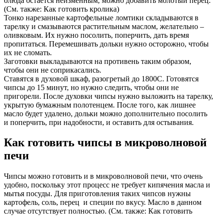
блюда остается неизменным, можно добавить молотый перец.
(См. также: Как готовить кролика)
Тонко нарезанные картофельные ломтики складываются в
тарелку и смазываются растительным маслом, желательно –
оливковым. Их нужно посолить, поперчить, дать время
пропитаться. Перемешивать дольки нужно осторожно, чтобы
их не сломать.
Заготовки выкладываются на противень таким образом,
чтобы они не соприкасались.
Ставятся в духовой шкаф, разогретый до 1800С. Готовятся
чипсы до 15 минут, но нужно следить, чтобы они не
пригорели. После духовки чипсы нужно выложить на тарелку,
укрытую бумажным полотенцем. После того, как лишнее
масло будет удалено, дольки можно дополнительно посолить
и поперчить, при надобности, и оставить для остывания.
Как готовить чипсы в микроволновой
печи
Чипсы можно готовить и в микроволновой печи, что очень
удобно, поскольку этот процесс не требует кипячения масла и
мытья посуды. Для приготовления таких чипсов нужны
картофель, соль, перец и специи по вкусу. Масло в данном
случае отсутствует полностью. (См. также: Как готовить