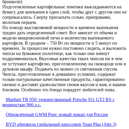
брокколи)
Подготовленные картофельные ломтики выкладываются на
бумагу для запекания в один слой, чтобы друг с другом они не
соприкасались. Сверху присыпать солью, приправами,
молотым перцем.
По поводу выставляемой мощности и времени выпекания
трудно дать определенный совет. Все зависит от объема и
модели микроволновой печи и количества выпекаемого
картофеля. В среднем – 750 Вт по мощности и 5 минут по
времени. За процессом нужно постоянно следить, и выложить
чипсы на бумажное полотенце, как только они начнут
подрумяниваться. Вкусовые качества таких чипсов ни в чем
не уступают картофелю, приготовленному на сковороде или в
духовом шкафу. Подавать их можно со сметанным соусом.
Чипсы, приготовленные в домашних условиях, содержат
только натуральные качественные продукты, гарантированно
свежие и доставят удовольствие своим вкусом и вам, и вашим
близким. Особенно это блюдо порадует любителей пива.
Manhart TR 950: тюнингованный Porsche 911 GT2 RS с
мощностью 966 л.с.
Обновлённый GWM Poer: новый пикап для России
BYD обновила глобальный кроссовер Yuan Plus (Atto 3)