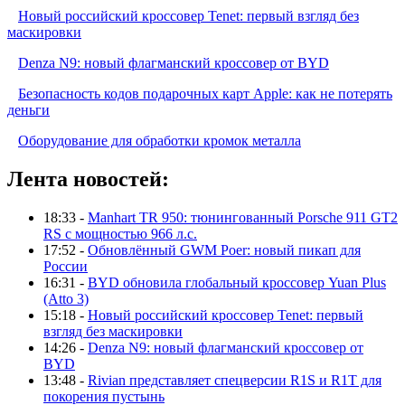
Новый российский кроссовер Tenet: первый взгляд без
маскировки
Denza N9: новый флагманский кроссовер от BYD
Безопасность кодов подарочных карт Apple: как не потерять
деньги
Оборудование для обработки кромок металла
Лента новостей:
18:33 -
Manhart TR 950: тюнингованный Porsche 911 GT2
RS с мощностью 966 л.с.
17:52 -
Обновлённый GWM Poer: новый пикап для
России
16:31 -
BYD обновила глобальный кроссовер Yuan Plus
(Atto 3)
15:18 -
Новый российский кроссовер Tenet: первый
взгляд без маскировки
14:26 -
Denza N9: новый флагманский кроссовер от
BYD
13:48 -
Rivian представляет спецверсии R1S и R1T для
покорения пустынь