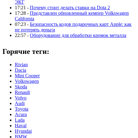
ЭКГ
17:21 -
Почему стоит делать ставки на Dota 2
17:28 -
Представлен обновленный кемпер Volkswagen
California
07:23 -
Безопасность кодов подарочных карт Apple: как
не потерять деньги
22:57 -
Оборудование для обработки кромок металла
Горячие теги:
Rivian
Dacia
Mini Cooper
Volkswagen
Skoda
Renault
Volvo
Audi
Toyota
Acura
Lada
Haval
Hyundai
BMW