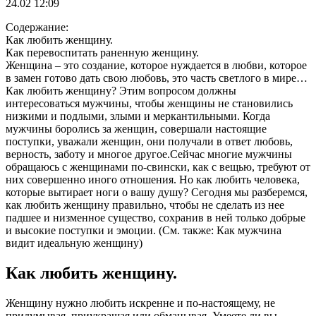
24.02 12:09
Содержание:
Как любить женщину.
Как перевоспитать раненную женщину.
Женщина – это создание, которое нуждается в любви, которое
в замен готово дать свою любовь, это часть светлого в мире…
Как любить женщину? Этим вопросом должны
интересоваться мужчины, чтобы женщины не становились
низкими и подлыми, злыми и меркантильными. Когда
мужчины боролись за женщин, совершали настоящие
поступки, уважали женщин, они получали в ответ любовь,
верность, заботу и многое другое.Сейчас многие мужчины
обращаюсь с женщинами по-свински, как с вещью, требуют от
них совершенно иного отношения. Но как любить человека,
которые вытирает ноги о вашу душу? Сегодня мы разберемся,
как любить женщину правильно, чтобы не сделать из нее
падшее и низменное существо, сохранив в ней только добрые
и высокие поступки и эмоции. (См. также: Как мужчина
видит идеальную женщину)
Как любить женщину.
Женщину нужно любить искренне и по-настоящему, не
придумывая, приукрашая или обманывая. Умеете ли вы