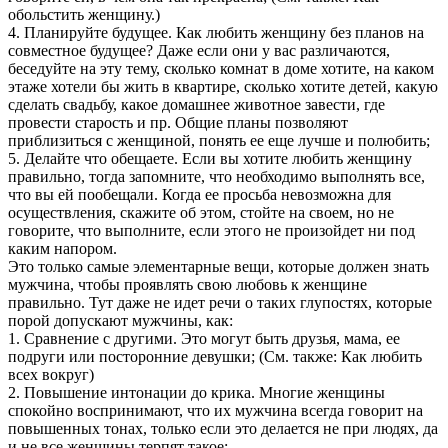
обольстить женщину.)
4. Планируйте будущее. Как любить женщину без планов на
совместное будущее? Даже если они у вас различаются,
беседуйте на эту тему, сколько комнат в доме хотите, на каком
этаже хотели бы жить в квартире, сколько хотите детей, какую
сделать свадьбу, какое домашнее животное завести, где
провести старость и пр. Общие планы позволяют
приблизиться с женщиной, понять ее еще лучше и полюбить;
5. Делайте что обещаете. Если вы хотите любить женщину
правильно, тогда запомните, что необходимо выполнять все,
что вы ей пообещали. Когда ее просьба невозможна для
осуществления, скажите об этом, стойте на своем, но не
говорите, что выполните, если этого не произойдет ни под
каким напором.
Это только самые элементарные вещи, которые должен знать
мужчина, чтобы проявлять свою любовь к женщине
правильно. Тут даже не идет речи о таких глупостях, которые
порой допускают мужчины, как:
1. Сравнение с другими. Это могут быть друзья, мама, ее
подруги или посторонние девушки; (См. также: Как любить
всех вокруг)
2. Повышение интонации до крика. Многие женщины
спокойно воспринимают, что их мужчина всегда говорит на
повышенных тонах, только если это делается не при людях, да
и не все женщины терпят такое;