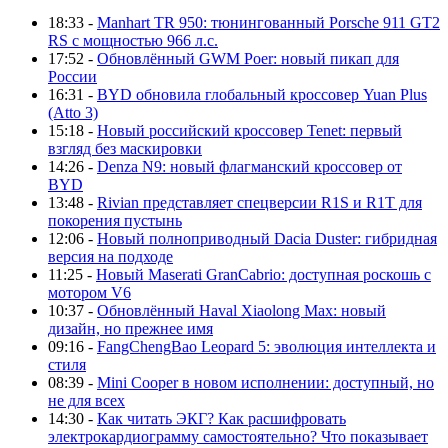
18:33 -
Manhart TR 950: тюнингованный Porsche 911 GT2
RS с мощностью 966 л.с.
17:52 -
Обновлённый GWM Poer: новый пикап для
России
16:31 -
BYD обновила глобальный кроссовер Yuan Plus
(Atto 3)
15:18 -
Новый российский кроссовер Tenet: первый
взгляд без маскировки
14:26 -
Denza N9: новый флагманский кроссовер от
BYD
13:48 -
Rivian представляет спецверсии R1S и R1T для
покорения пустынь
12:06 -
Новый полноприводный Dacia Duster: гибридная
версия на подходе
11:25 -
Новый Maserati GranCabrio: доступная роскошь с
мотором V6
10:37 -
Обновлённый Haval Xiaolong Max: новый
дизайн, но прежнее имя
09:16 -
FangChengBao Leopard 5: эволюция интеллекта и
стиля
08:39 -
Mini Cooper в новом исполнении: доступный, но
не для всех
14:30 -
Как читать ЭКГ? Как расшифровать
электрокардиограмму самостоятельно? Что показывает