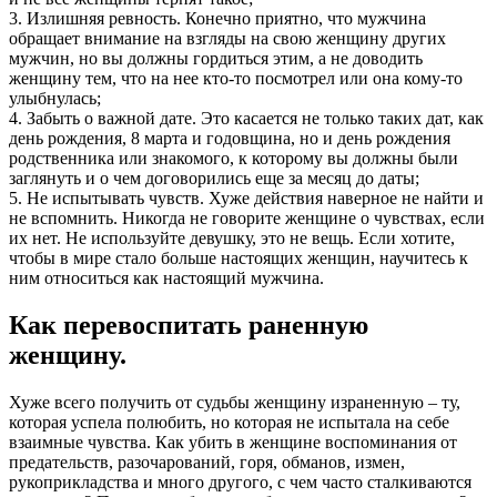
3. Излишняя ревность. Конечно приятно, что мужчина
обращает внимание на взгляды на свою женщину других
мужчин, но вы должны гордиться этим, а не доводить
женщину тем, что на нее кто-то посмотрел или она кому-то
улыбнулась;
4. Забыть о важной дате. Это касается не только таких дат, как
день рождения, 8 марта и годовщина, но и день рождения
родственника или знакомого, к которому вы должны были
заглянуть и о чем договорились еще за месяц до даты;
5. Не испытывать чувств. Хуже действия наверное не найти и
не вспомнить. Никогда не говорите женщине о чувствах, если
их нет. Не используйте девушку, это не вещь. Если хотите,
чтобы в мире стало больше настоящих женщин, научитесь к
ним относиться как настоящий мужчина.
Как перевоспитать раненную
женщину.
Хуже всего получить от судьбы женщину израненную – ту,
которая успела полюбить, но которая не испытала на себе
взаимные чувства. Как убить в женщине воспоминания от
предательств, разочарований, горя, обманов, измен,
рукоприкладства и много другого, с чем часто сталкиваются