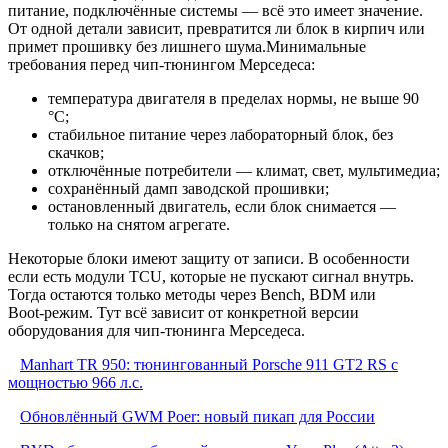
питание, подключённые системы — всё это имеет значение.
От одной детали зависит, превратится ли блок в кирпич или
примет прошивку без лишнего шума.Минимальные
требования перед чип‑тюнингом Мерседеса:
температура двигателя в пределах нормы, не выше 90
°С;
стабильное питание через лабораторный блок, без
скачков;
отключённые потребители — климат, свет, мультимедиа;
сохранённый дамп заводской прошивки;
остановленный двигатель, если блок снимается —
только на снятом агрегате.
Некоторые блоки имеют защиту от записи. В особенности
если есть модули TCU, которые не пускают сигнал внутрь.
Тогда остаются только методы через Bench, BDM или
Boot‑режим. Тут всё зависит от конкретной версии
оборудования для чип-тюнинга Мерседеса.
Manhart TR 950: тюнингованный Porsche 911 GT2 RS с
мощностью 966 л.с.
Обновлённый GWM Poer: новый пикап для России