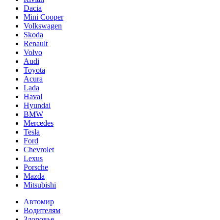
Dacia
Mini Cooper
Volkswagen
Skoda
Renault
Volvo
Audi
Toyota
Acura
Lada
Haval
Hyundai
BMW
Mercedes
Tesla
Ford
Chevrolet
Lexus
Porsche
Mazda
Mitsubishi
Автомир
Водителям
Здоровье