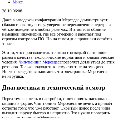
Микс
28.10 06:08
Даже в заводской конфигурации Мерседес демонстрирует
сбалансированную тягу, уверенное переключение передач и
чёткое поведение в любых режимах. В этом есть обаяние
немецкой инженерии, где всё отмерено и работает под
строгим контролем ПО. Но на самом дне прошивки остаётся
запас.
Это то, что производитель заложил с оглядкой на топливо
разного качества, экологические нормативы и климатические
условия.
Чип‑тюнинг Мерседеса
позволяет дотянуться до этих
резервов. Только подходить к нему стоит не на эмоциях.
Иначе последствия напомнят, что электроника Мерседеса —
не игрушка.
Диагностика и технический осмотр
Перед тем как лезть в настройки, стоит понять, насколько
машина в форме. Чип-тюнинг Мерседеса не лечит, а придаёт
остроты тому, что уже работает. Скрытый износ после чипа
выходит наружу быстро и неприятно.Что нужно проверить
перед чип‑тюнингомМерседеса: