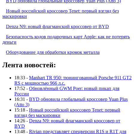
BYD обновила глобальный кроссовер Yuan Plus (Atto 3)
Новый российский кроссовер Tenet: первый взгляд без
маскировки
Denza N9: новый флагманский кроссовер от BYD
Безопасность кодов подарочных карт Apple: как не потерять
деньги
Оборудование для обработки кромок металла
Лента новостей:
18:33 -
Manhart TR 950: тюнингованный Porsche 911 GT2
RS с мощностью 966 л.с.
17:52 -
Обновлённый GWM Poer: новый пикап для
России
16:31 -
BYD обновила глобальный кроссовер Yuan Plus
(Atto 3)
15:18 -
Новый российский кроссовер Tenet: первый
взгляд без маскировки
14:26 -
Denza N9: новый флагманский кроссовер от
BYD
13:48 -
Rivian представляет спецверсии R1S и R1T для