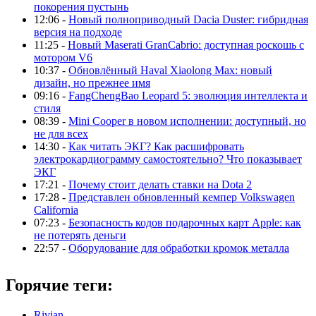
покорения пустынь
12:06 -
Новый полноприводный Dacia Duster: гибридная
версия на подходе
11:25 -
Новый Maserati GranCabrio: доступная роскошь с
мотором V6
10:37 -
Обновлённый Haval Xiaolong Max: новый
дизайн, но прежнее имя
09:16 -
FangChengBao Leopard 5: эволюция интеллекта и
стиля
08:39 -
Mini Cooper в новом исполнении: доступный, но
не для всех
14:30 -
Как читать ЭКГ? Как расшифровать
электрокардиограмму самостоятельно? Что показывает
ЭКГ
17:21 -
Почему стоит делать ставки на Dota 2
17:28 -
Представлен обновленный кемпер Volkswagen
California
07:23 -
Безопасность кодов подарочных карт Apple: как
не потерять деньги
22:57 -
Оборудование для обработки кромок металла
Горячие теги:
Rivian