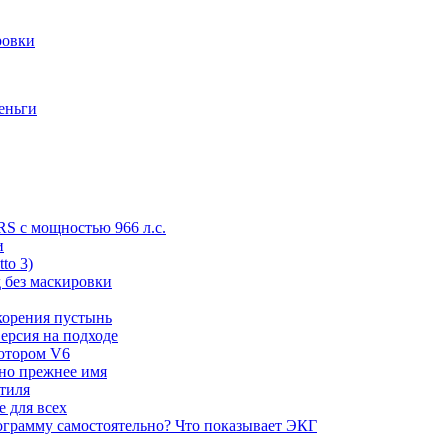
ровки
деньги
RS с мощностью 966 л.с.
и
to 3)
 без маскировки
корения пустынь
ерсия на подходе
мотором V6
 но прежнее имя
стиля
е для всех
ограмму самостоятельно? Что показывает ЭКГ