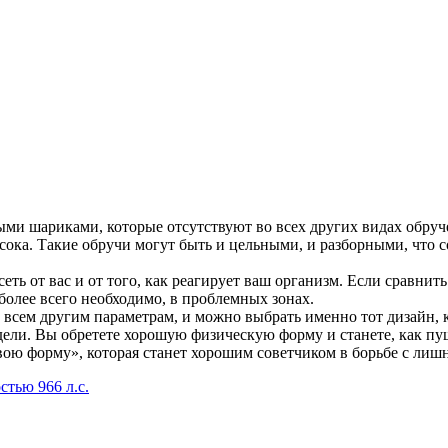
 шариками, которые отсутствуют во всех других видах обручей
ысока. Такие обручи могут быть и цельными, и разборными, что с
исеть от вас и от того, как реагирует ваш организм. Если сравн
 более всего необходимо, в проблемных зонах.
по всем другим параметрам, и можно выбрать именно тот дизайн,
дели. Вы обретете хорошую физическую форму и станете, как пуш
вою форму», которая станет хорошим советчиком в борьбе с лиш
тью 966 л.с.