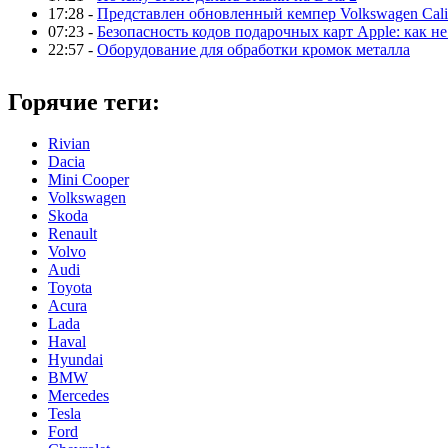
17:28 -
Представлен обновленный кемпер Volkswagen Calif
07:23 -
Безопасность кодов подарочных карт Apple: как не
22:57 -
Оборудование для обработки кромок металла
Горячие теги:
Rivian
Dacia
Mini Cooper
Volkswagen
Skoda
Renault
Volvo
Audi
Toyota
Acura
Lada
Haval
Hyundai
BMW
Mercedes
Tesla
Ford