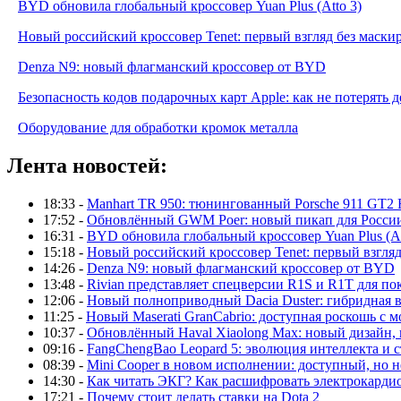
BYD обновила глобальный кроссовер Yuan Plus (Atto 3)
Новый российский кроссовер Tenet: первый взгляд без маски
Denza N9: новый флагманский кроссовер от BYD
Безопасность кодов подарочных карт Apple: как не потерять 
Оборудование для обработки кромок металла
Лента новостей:
18:33 -
Manhart TR 950: тюнингованный Porsche 911 GT2 
17:52 -
Обновлённый GWM Poer: новый пикап для Росси
16:31 -
BYD обновила глобальный кроссовер Yuan Plus (At
15:18 -
Новый российский кроссовер Tenet: первый взгляд
14:26 -
Denza N9: новый флагманский кроссовер от BYD
13:48 -
Rivian представляет спецверсии R1S и R1T для по
12:06 -
Новый полноприводный Dacia Duster: гибридная в
11:25 -
Новый Maserati GranCabrio: доступная роскошь с 
10:37 -
Обновлённый Haval Xiaolong Max: новый дизайн,
09:16 -
FangChengBao Leopard 5: эволюция интеллекта и 
08:39 -
Mini Cooper в новом исполнении: доступный, но н
14:30 -
Как читать ЭКГ? Как расшифровать электрокарди
17:21 -
Почему стоит делать ставки на Dota 2