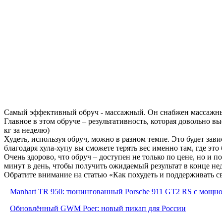
Самый эффективный обруч - массажный. Он снабжен массажными
Главное в этом обруче – результативность, которая довольно в
кг за неделю)
Худеть, используя обруч, можно в разном темпе. Это будет зав
благодаря хула-хупу вы сможете терять вес именно там, где это
Очень здорово, что обруч – доступен не только по цене, но и 
минут в день, чтобы получить ожидаемый результат в конце не
Обратите внимание на статью «Как похудеть и поддерживать с
Manhart TR 950: тюнингованный Porsche 911 GT2 RS с мощнос
Обновлённый GWM Poer: новый пикап для России