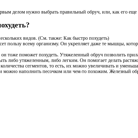
первым делом нужно выбрать правильный обруч, или, как его еще
охудеть?
ескольких видов. (См. также: Как быстро похудеть)
сет пользу всему организму. Он укрепляет даже те мышцы, котор
о он тоже поможет похудеть. Утяжеленный обруч позволить прил
ыть либо утяжеленным, либо легким. Он помогает делать растяжк
количества сегментов, то есть, их можно увеличивать и уменьша
сти можно наполнить песочком или чем-то похожим. Железный об