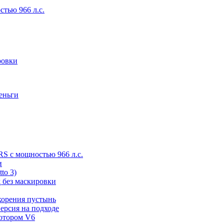
тью 966 л.с.
ровки
деньги
RS с мощностью 966 л.с.
и
to 3)
 без маскировки
корения пустынь
ерсия на подходе
мотором V6