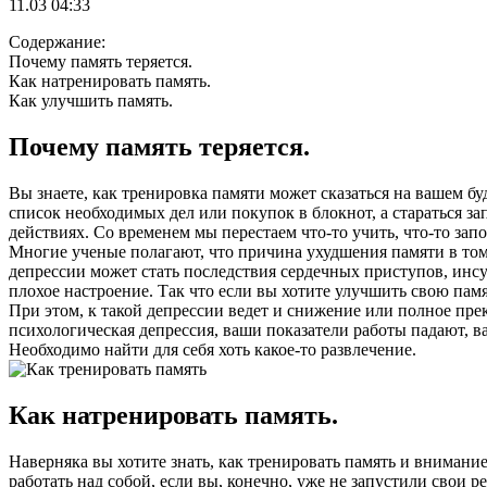
11.03 04:33
Содержание:
Почему память теряется.
Как натренировать память.
Как улучшить память.
Почему память теряется.
Вы знаете, как тренировка памяти может сказаться на вашем б
список необходимых дел или покупок в блокнот, а стараться зап
действиях. Со временем мы перестаем что-то учить, что-то зап
Многие ученые полагают, что причина ухудшения памяти в том,
депрессии может стать последствия сердечных приступов, инсу
плохое настроение. Так что если вы хотите улучшить свою па
При этом, к такой депрессии ведет и снижение или полное пре
психологическая депрессия, ваши показатели работы падают, ва
Необходимо найти для себя хоть какое-то развлечение.
Как натренировать память.
Наверняка вы хотите знать, как тренировать память и внимани
работать над собой, если вы, конечно, уже не запустили свои р