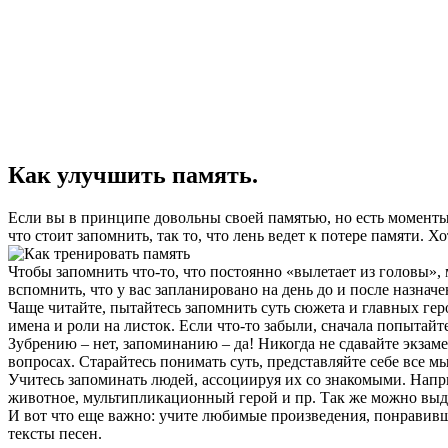
Как улучшить память.
Если вы в принципе довольны своей памятью, но есть моменты,
что стоит запомнить, так то, что лень ведет к потере памяти. Х
Чтобы запомнить что-то, что постоянно «вылетает из головы», м
вспомнить, что у вас запланировано на день до и после назнач
Чаще читайте, пытайтесь запомнить суть сюжета и главных гер
имена и роли на листок. Если что-то забыли, сначала попытайте
Зубрению – нет, запоминанию – да! Никогда не сдавайте экзаме
вопросах. Старайтесь понимать суть, представляйте себе все 
Учитесь запоминать людей, ассоциируя их со знакомыми. Напри
животное, мультипликационный герой и пр. Так же можно выдел
И вот что еще важно: учите любимые произведения, понравивши
тексты песен.