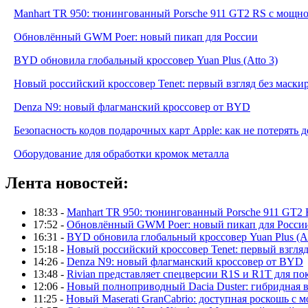
Manhart TR 950: тюнингованный Porsche 911 GT2 RS с мощнос
Обновлённый GWM Poer: новый пикап для России
BYD обновила глобальный кроссовер Yuan Plus (Atto 3)
Новый российский кроссовер Tenet: первый взгляд без маски
Denza N9: новый флагманский кроссовер от BYD
Безопасность кодов подарочных карт Apple: как не потерять 
Оборудование для обработки кромок металла
Лента новостей:
18:33 -
Manhart TR 950: тюнингованный Porsche 911 GT2 
17:52 -
Обновлённый GWM Poer: новый пикап для Росси
16:31 -
BYD обновила глобальный кроссовер Yuan Plus (At
15:18 -
Новый российский кроссовер Tenet: первый взгляд
14:26 -
Denza N9: новый флагманский кроссовер от BYD
13:48 -
Rivian представляет спецверсии R1S и R1T для по
12:06 -
Новый полноприводный Dacia Duster: гибридная в
11:25 -
Новый Maserati GranCabrio: доступная роскошь с 