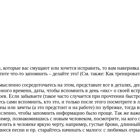
 которые вас смущают или хочется исправить, то вам наверняка 
отите что-то запомнить – делайте это! (См. также: Как тренироват
ысленно сосредоточьтесь на этом, представьте все в деталях, де
енного времени, даты, чтобы вспомнить в день «икс» о своей вст
оев. Если забываете (такое часто случается при прочтении быст
сь сами вспомнить, кто это, и только после этого посмотрите в л
ны или зачеты (а это предстоит и на работе) по зубрежке, тогда
мысленно, чтобы запомнить информацию было проще. Так же важно
мер, познакомившись с новым человеком, посмотрите, на кого о
ить в человеке яркую черту, например, густые брови, длинный н
еся песни и пр. старайтесь начинать с малого: с любимых отры