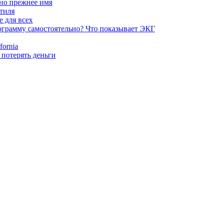
 но прежнее имя
стиля
е для всех
ограмму самостоятельно? Что показывает ЭКГ
ornia
 потерять деньги