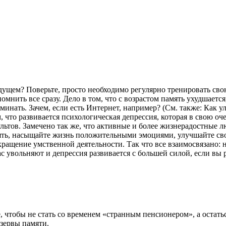
удущем? Поверьте, просто необходимо регулярно тренировать сво
омнить все сразу. Дело в том, что с возрастом память ухудшается
оминать. Зачем, если есть Интернет, например? (См. также: Как у
 что развивается психологическая депрессия, которая в свою о
льтов. Замечено так же, что активные и более жизнерадостные 
мять, насыщайте жизнь положительными эмоциями, улучшайте сво
кращение умственной деятельности. Так что все взаимосвязано: 
с увольняют и депрессия развивается с большей силой, если вы 
е, чтобы не стать со временем «странным пенсионером», а остат
езервы памяти.