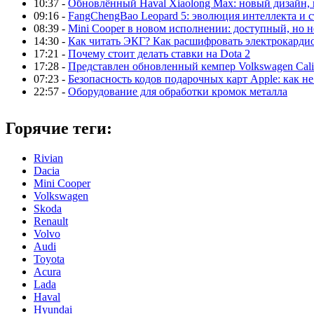
10:37 -
Обновлённый Haval Xiaolong Max: новый дизайн,
09:16 -
FangChengBao Leopard 5: эволюция интеллекта и 
08:39 -
Mini Cooper в новом исполнении: доступный, но н
14:30 -
Как читать ЭКГ? Как расшифровать электрокарди
17:21 -
Почему стоит делать ставки на Dota 2
17:28 -
Представлен обновленный кемпер Volkswagen Calif
07:23 -
Безопасность кодов подарочных карт Apple: как не
22:57 -
Оборудование для обработки кромок металла
Горячие теги:
Rivian
Dacia
Mini Cooper
Volkswagen
Skoda
Renault
Volvo
Audi
Toyota
Acura
Lada
Haval
Hyundai