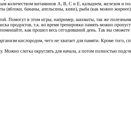
чным количеством витаминов А, В, С и Е, кальцием, железом и
ы (яблоки, бананы, апельсины, киви), рыба (как можно жирнее),
отой. Помогут в этом игры, например, шахматы, так же полезными
писка продуктов, т.к. во время тренировки память можно пропуст
вспоминайте, как прошел весь сегодняшний день. Так вы сможет
рганизм кислородом, чего не хватает для памяти. Кроме того, с
ку. Можно слегка округлять для начала, а потом полностью подсчи