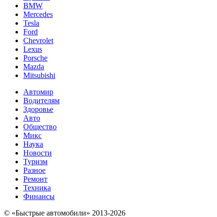
BMW
Mercedes
Tesla
Ford
Chevrolet
Lexus
Porsche
Mazda
Mitsubishi
Автомир
Водителям
Здоровье
Авто
Общество
Микс
Наука
Новости
Туризм
Разное
Ремонт
Техника
Финансы
© «Быстрые автомобили» 2013-2026