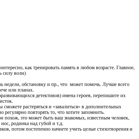
интересно, как тренировать память в любом возрасте. Главное,
ь силу воли)
нь недели, обстановку и пр., что может помочь. Лучше всего
рече или планах.
роразвивающихся детективов) имена героев, перепишите их
исток.
 вы сможете растеряться и «завалиться» в дополнительных
 регулярно повторять то, что хотите запомнить.
н похож, это может быть ваш знакомых, известным человек,
ос, родинка над губой и т.д.
вков, потом постепенно начнете учить целые стихотворения и