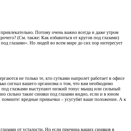
 привлекательно. Потому очень важно всегда и даже утром
рочего? (См. также: Как избавиться от кругов под глазами)
в под глазами». Но людей во всем мире до сих пор интересует
ргаются не только те, кто сутками напролет работает в офисе
лько сигнал вашего организма о том, что вам необходимо
гов под глазками выступают низкий тонус мышц или сильный
нно сильно такие синяки под глазами видно, если и в юном
 И помните: вредные привычки – усугубят ваше положение. А к
глазами от усталости. Но если причина ваших синяков в