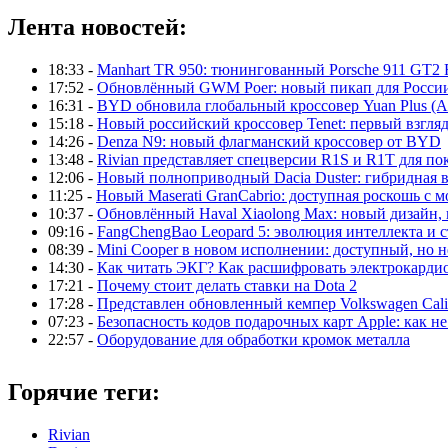
Лента новостей:
18:33 -
Manhart TR 950: тюнингованный Porsche 911 GT2 
17:52 -
Обновлённый GWM Poer: новый пикап для Росси
16:31 -
BYD обновила глобальный кроссовер Yuan Plus (At
15:18 -
Новый российский кроссовер Tenet: первый взгляд
14:26 -
Denza N9: новый флагманский кроссовер от BYD
13:48 -
Rivian представляет спецверсии R1S и R1T для по
12:06 -
Новый полноприводный Dacia Duster: гибридная в
11:25 -
Новый Maserati GranCabrio: доступная роскошь с 
10:37 -
Обновлённый Haval Xiaolong Max: новый дизайн,
09:16 -
FangChengBao Leopard 5: эволюция интеллекта и 
08:39 -
Mini Cooper в новом исполнении: доступный, но н
14:30 -
Как читать ЭКГ? Как расшифровать электрокарди
17:21 -
Почему стоит делать ставки на Dota 2
17:28 -
Представлен обновленный кемпер Volkswagen Calif
07:23 -
Безопасность кодов подарочных карт Apple: как не
22:57 -
Оборудование для обработки кромок металла
Горячие теги:
Rivian