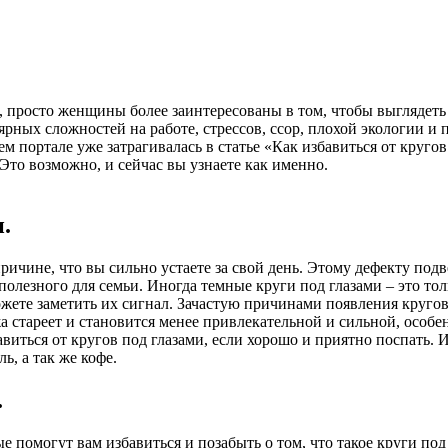
я, просто женщины более заинтересованы в том, чтобы выглядеть
ярных сложностей на работе, стрессов, ссор, плохой экологии и п
ем портале уже затрагивалась в статье «Как избавиться от круго
 Это возможно, и сейчас вы узнаете как именно.
.
ичине, что вы сильно устаете за свой день. Этому дефекту подве
о полезного для семьи. Иногда темные круги под глазами – это то
 можете заметить их сигнал. Зачастую причинами появления кру
жа стареет и становится менее привлекательной и сильной, особе
авиться от кругов под глазами, если хорошо и приятно поспать.
ь, а так же кофе.
.
помогут вам избавиться и позабыть о том, что такое круги под 