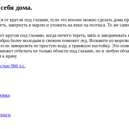
себя дома.
ься от кругов под глазами, если это вполне можно сделать дом
ть, завернуть в марлю и уложить на веки на полчаса. То же сам
 кругов под глазами, когда ничего тереть, мять и заворачивать н
й образ более молодым и свежим поможет лед. Возьмите из морози
 если заморозить не простую воду, а травяную настойку. Это пом
поможет отбелить не только области под глазами, но и любую обла
 к врачу.
тью 966 л.с.
ровки
деньги