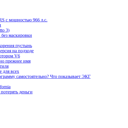
RS с мощностью 966 л.с.
и
to 3)
 без маскировки
корения пустынь
ерсия на подходе
мотором V6
 но прежнее имя
стиля
е для всех
ограмму самостоятельно? Что показывает ЭКГ
ornia
 потерять деньги