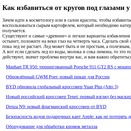
Как избавиться от кругов под глазами у 
Зачем идти к косметологу или в салон красоты, чтобы избавит
воспользоваться сырым картофелем, который необходимо натере
получается.
Существуют и самые «древние» и легкие варианты избавления от
остынет, положите на веки глаз на четверть часа. Сделать сво
пока лед не растает. Лед может быть и не простым, а полезным,
А вот если сделать лед из воды, молока и сока лимона, то это 
действуют, значит проблема внутри вас, и вам важно обратиться
Manhart TR 950: тюнингованный Porsche 911 GT2 RS с мощнос
Обновлённый GWM Poer: новый пикап для России
BYD обновила глобальный кроссовер Yuan Plus (Atto 3)
Новый российский кроссовер Tenet: первый взгляд без маски
Denza N9: новый флагманский кроссовер от BYD
Безопасность кодов подарочных карт Apple: как не потерять 
Оборудование для обработки кромок металла