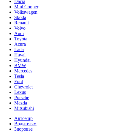
Dacia
Mini Cooper
Volkswagen
Skoda
Renault
Volvo
Audi
Toyota
Acura
Lada
Haval
Hyundai
BMW
Mercedes
Tesla
Ford
Chevrolet
Lexus
Porsche
Mazda
Mitsubishi
Автомир
Водителям
Здоровье