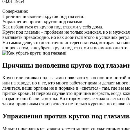
03.01 19:54
Содержание:
Причины появления кругов под глазами.
Упражнения против кругов под глазами.
Как избавиться от кругов под глазами у себя дома.
Круги под глазами – проблема не только женская, но и мужска
выглядеть превосходно, но как добиться этого в условиях регул
На самом деле, это достаточно интересная тема, которая на наш
вопрос о том, как убрать круги под глазами и возможно ли это.
Причины появления кругов под глазами
Круги или синяки под глазами появляются в основном по той пр
или на заводе, но и те, кто много работает дома и делает мног
лечиться, ваши органы не в порядке и «светятся» там, где вы
приток крови. В первом случае это причина возраста, когда ко
возрасте они были заметны. Во втором случае можно легко изб
таким привычкам стоит отнести не только курение, но и алкогол
Упражнения против кругов под глазами
Можно проводить регулярно элементарные упражнения, которые 