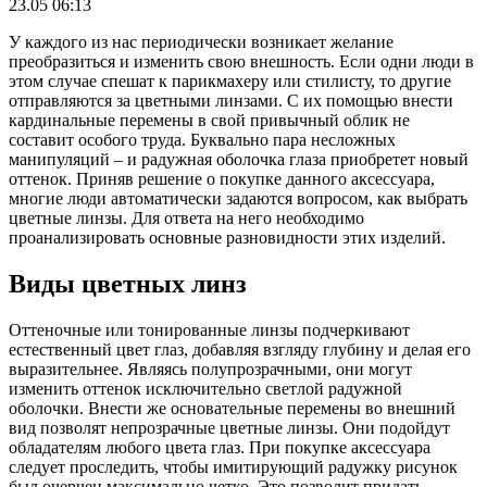
23.05 06:13
У каждого из нас периодически возникает желание
преобразиться и изменить свою внешность. Если одни люди в
этом случае спешат к парикмахеру или стилисту, то другие
отправляются за цветными линзами. С их помощью внести
кардинальные перемены в свой привычный облик не
составит особого труда. Буквально пара несложных
манипуляций – и радужная оболочка глаза приобретет новый
оттенок. Приняв решение о покупке данного аксессуара,
многие люди автоматически задаются вопросом, как выбрать
цветные линзы. Для ответа на него необходимо
проанализировать основные разновидности этих изделий.
Виды цветных линз
Оттеночные или тонированные линзы подчеркивают
естественный цвет глаз, добавляя взгляду глубину и делая его
выразительнее. Являясь полупрозрачными, они могут
изменить оттенок исключительно светлой радужной
оболочки. Внести же основательные перемены во внешний
вид позволят непрозрачные цветные линзы. Они подойдут
обладателям любого цвета глаз. При покупке аксессуара
следует проследить, чтобы имитирующий радужку рисунок
был очерчен максимально четко. Это позволит придать