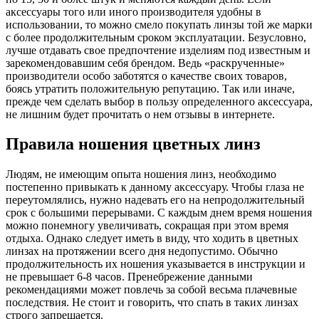
аксессуары того или иного производителя удобны в
использовании, то можно смело покупать линзы той же марки
с более продолжительным сроком эксплуатации. Безусловно,
лучше отдавать свое предпочтение изделиям под известным и
зарекомендовавшим себя брендом. Ведь «раскрученные»
производители особо заботятся о качестве своих товаров,
боясь утратить положительную репутацию. Так или иначе,
прежде чем сделать выбор в пользу определенного аксессуара,
не лишним будет прочитать о нем отзывы в интернете.
Правила ношения цветных линз
Людям, не имеющим опыта ношения линз, необходимо
постепенно привыкать к данному аксессуару. Чтобы глаза не
переутомлялись, нужно надевать его на непродолжительный
срок с большими перерывами. С каждым днем время ношения
можно понемногу увеличивать, сокращая при этом время
отдыха. Однако следует иметь в виду, что ходить в цветных
линзах на протяжении всего дня недопустимо. Обычно
продолжительность их ношения указывается в инструкции и
не превышает 6-8 часов. Пренебрежение данными
рекомендациями может повлечь за собой весьма плачевные
последствия. Не стоит и говорить, что спать в таких линзах
строго запрещается.