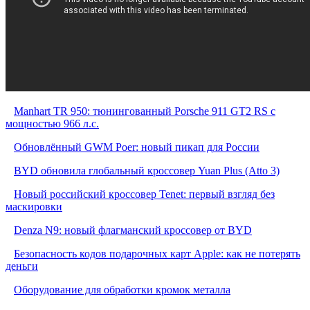
Manhart TR 950: тюнингованный Porsche 911 GT2 RS с
мощностью 966 л.с.
Обновлённый GWM Poer: новый пикап для России
BYD обновила глобальный кроссовер Yuan Plus (Atto 3)
Новый российский кроссовер Tenet: первый взгляд без
маскировки
Denza N9: новый флагманский кроссовер от BYD
Безопасность кодов подарочных карт Apple: как не потерять
деньги
Оборудование для обработки кромок металла