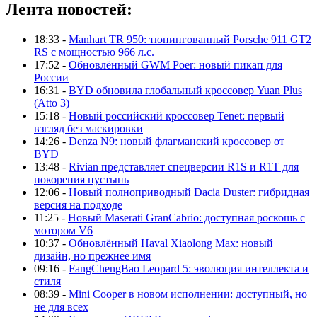
Лента новостей:
18:33 -
Manhart TR 950: тюнингованный Porsche 911 GT2
RS с мощностью 966 л.с.
17:52 -
Обновлённый GWM Poer: новый пикап для
России
16:31 -
BYD обновила глобальный кроссовер Yuan Plus
(Atto 3)
15:18 -
Новый российский кроссовер Tenet: первый
взгляд без маскировки
14:26 -
Denza N9: новый флагманский кроссовер от
BYD
13:48 -
Rivian представляет спецверсии R1S и R1T для
покорения пустынь
12:06 -
Новый полноприводный Dacia Duster: гибридная
версия на подходе
11:25 -
Новый Maserati GranCabrio: доступная роскошь с
мотором V6
10:37 -
Обновлённый Haval Xiaolong Max: новый
дизайн, но прежнее имя
09:16 -
FangChengBao Leopard 5: эволюция интеллекта и
стиля
08:39 -
Mini Cooper в новом исполнении: доступный, но
не для всех