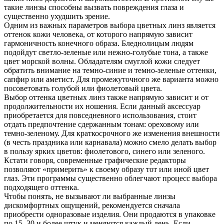
такие линзы способны вызвать повреждения глаза и
существенно ухудшить зрение.
Одним из важных параметров выбора цветных линз является
оттенок кожи человека, от которого напрямую зависит
гармоничность конечного образа. Бледнолицым людям
подойдут светло-зеленые или нежно-голубые тона, а также
цвет морской волны. Обладателям смуглой кожи следует
обратить внимание на темно-синие и темно-зеленые оттенки,
сапфир или аметист. Для промежуточного же варианта можно
посоветовать голубой или фиолетовый цвета.
Выбор оттенка цветных линз также напрямую зависит и от
продолжительности их ношения. Если данный аксессуар
приобретается для повседневного использования, стоит
отдать предпочтение сдержанным тонам: ореховому или
темно-зеленому. Для краткосрочного же изменения внешности
(в честь праздника или карнавала) можно смело делать выбор
в пользу ярких цветов: фиолетового, синего или зеленого.
Кстати говоря, современные графические редакторы
позволяют «примерить» к своему образу тот или иной цвет
глаз. Эти программы существенно облегчают процесс выбора
подходящего оттенка.
Чтобы понять, не вызывают ли выбранные линзы
дискомфортных ощущений, рекомендуется сначала
приобрести одноразовые изделия. Они продаются в упаковке
по 15, 30 и более штук и меняются каждый день. Если