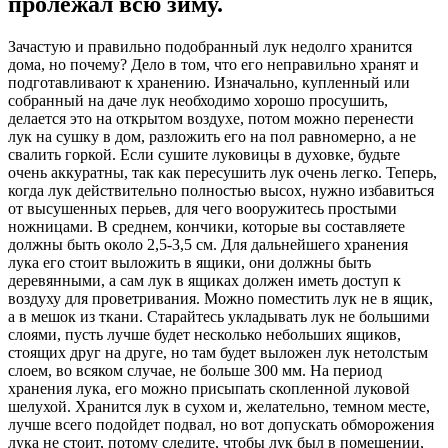
пролежал всю зиму.
Зачастую и правильно подобранный лук недолго хранится
дома, но почему? Дело в том, что его неправильно хранят и
подготавливают к хранению. Изначально, купленный или
собранный на даче лук необходимо хорошо просушить,
делается это на открытом воздухе, потом можно перенести
лук на сушку в дом, разложить его на пол равномерно, а не
свалить горкой. Если сушите луковицы в духовке, будьте
очень аккуратны, так как пересушить лук очень легко. Теперь,
когда лук действительно полностью высох, нужно избавиться
от высушенных перьев, для чего вооружитесь простыми
ножницами. В среднем, кончики, которые вы составляете
должны быть около 2,5-3,5 см. Для дальнейшего хранения
лука его стоит выложить в ящики, они должны быть
деревянными, а сам лук в ящиках должен иметь доступ к
воздуху для проветривания. Можно поместить лук не в ящик,
а в мешок из ткани. Старайтесь укладывать лук не большими
слоями, пусть лучше будет несколько небольших ящиков,
стоящих друг на друге, но там будет выложен лук нетолстым
слоем, во всяком случае, не больше 300 мм. На период
хранения лука, его можно присыпать скопленной луковой
шелухой. Хранится лук в сухом и, желательно, темном месте,
лучше всего подойдет подвал, но вот допускать обморожения
лука не стоит, потому следите, чтобы лук был в помещении,