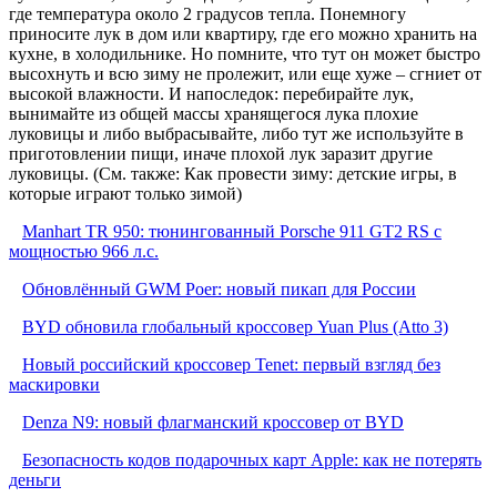
где температура около 2 градусов тепла. Понемногу
приносите лук в дом или квартиру, где его можно хранить на
кухне, в холодильнике. Но помните, что тут он может быстро
высохнуть и всю зиму не пролежит, или еще хуже – сгниет от
высокой влажности. И напоследок: перебирайте лук,
вынимайте из общей массы хранящегося лука плохие
луковицы и либо выбрасывайте, либо тут же используйте в
приготовлении пищи, иначе плохой лук заразит другие
луковицы. (См. также: Как провести зиму: детские игры, в
которые играют только зимой)
Manhart TR 950: тюнингованный Porsche 911 GT2 RS с
мощностью 966 л.с.
Обновлённый GWM Poer: новый пикап для России
BYD обновила глобальный кроссовер Yuan Plus (Atto 3)
Новый российский кроссовер Tenet: первый взгляд без
маскировки
Denza N9: новый флагманский кроссовер от BYD
Безопасность кодов подарочных карт Apple: как не потерять
деньги