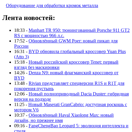
Оборудование для обработки кромок металла
Лента новостей:
18:33 -
Manhart TR 950: тюнингованный Porsche 911 GT2
RS с мощностью 966 л.с.
17:52 -
Обновлённый GWM Poer: новый пикап для
России
16:31 -
BYD обновила глобальный кроссовер Yuan Plus
(Atto 3)
15:18 -
Новый российский кроссовер Tenet: первый
взгляд без маскировки
14:26 -
Denza N9: новый флагманский кроссовер от
BYD
13:48 -
Rivian представляет спецверсии R1S и R1T для
покорения пустынь
12:06 -
Новый полноприводный Dacia Duster: гибридная
версия на подходе
11:25 -
Новый Maserati GranCabrio: доступная роскошь с
мотором V6
10:37 -
Обновлённый Haval Xiaolong Max: новый
дизайн, но прежнее имя
09:16 -
FangChengBao Leopard 5: эволюция интеллекта и
стиля