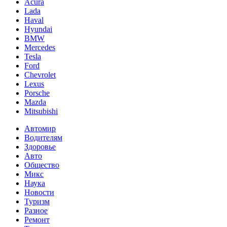
Acura
Lada
Haval
Hyundai
BMW
Mercedes
Tesla
Ford
Chevrolet
Lexus
Porsche
Mazda
Mitsubishi
Автомир
Водителям
Здоровье
Авто
Общество
Микс
Наука
Новости
Туризм
Разное
Ремонт