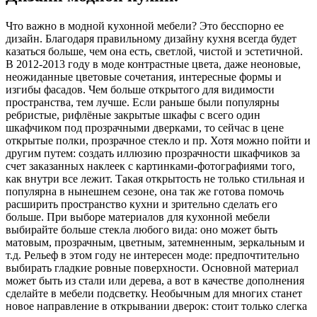
Что важно в модной кухонной мебели? Это бесспорно ее
дизайн. Благодаря правильному дизайну кухня всегда будет
казаться больше, чем она есть, светлой, чистой и эстетичной.
В 2012-2013 году в моде контрастные цвета, даже неоновые,
неожиданные цветовые сочетания, интересные формы и
изгибы фасадов. Чем больше открытого для видимости
пространства, тем лучше. Если раньше были популярны
ребристые, рифлёные закрытые шкафы с всего один
шкафчиком под прозрачными дверками, то сейчас в цене
открытые полки, прозрачное стекло и пр. Хотя можно пойти и
другим путем: создать иллюзию прозрачности шкафчиков за
счет заказанных наклеек с картинками-фотографиями того,
как внутри все лежит. Такая открытость не только стильная и
популярна в нынешнем сезоне, она так же готова помочь
расширить пространство кухни и зрительно сделать его
больше. При выборе материалов для кухонной мебели
выбирайте больше стекла любого вида: оно может быть
матовым, прозрачным, цветным, затемненным, зеркальным и
т.д. Рельеф в этом году не интересен моде: предпочтительно
выбирать гладкие ровные поверхности. Основной материал
может быть из стали или дерева, а вот в качестве дополнения
сделайте в мебели подсветку. Необычным для многих станет
новое направление в открывании дверок: стоит только слегка