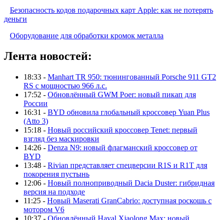
Безопасность кодов подарочных карт Apple: как не потерять
деньги
Оборудование для обработки кромок металла
Лента новостей:
18:33 -
Manhart TR 950: тюнингованный Porsche 911 GT2
RS с мощностью 966 л.с.
17:52 -
Обновлённый GWM Poer: новый пикап для
России
16:31 -
BYD обновила глобальный кроссовер Yuan Plus
(Atto 3)
15:18 -
Новый российский кроссовер Tenet: первый
взгляд без маскировки
14:26 -
Denza N9: новый флагманский кроссовер от
BYD
13:48 -
Rivian представляет спецверсии R1S и R1T для
покорения пустынь
12:06 -
Новый полноприводный Dacia Duster: гибридная
версия на подходе
11:25 -
Новый Maserati GranCabrio: доступная роскошь с
мотором V6
10:37 -
Обновлённый Haval Xiaolong Max: новый