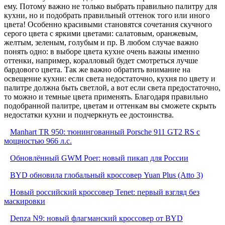
ему. Потому важно не только выбрать правильно палитру для
кухни, но и подобрать правильный оттенок того или иного
цвета! Особенно красивыми становятся сочетания скучного
серого цвета с яркими цветами: салатовым, оранжевым,
желтым, зеленым, голубым и пр. В любом случае важно
понять одно: в выборе цвета кухне очень важны именно
оттенки, например, коралловый будет смотреться лучше
бардового цвета. Так же важно обратить внимание на
освещение кухни: если света недостаточно, кухня по цвету и
палитре должна быть светлой, а вот если света предостаточно,
то можно и темные цвета применять. Благодаря правильно
подобранной палитре, цветам и оттенкам вы сможете скрыть
недостатки кухни и подчеркнуть ее достоинства.
Manhart TR 950: тюнингованный Porsche 911 GT2 RS с
мощностью 966 л.с.
Обновлённый GWM Poer: новый пикап для России
BYD обновила глобальный кроссовер Yuan Plus (Atto 3)
Новый российский кроссовер Tenet: первый взгляд без
маскировки
Denza N9: новый флагманский кроссовер от BYD