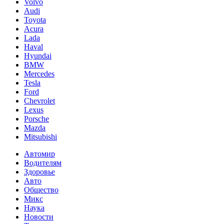
Volvo
Audi
Toyota
Acura
Lada
Haval
Hyundai
BMW
Mercedes
Tesla
Ford
Chevrolet
Lexus
Porsche
Mazda
Mitsubishi
Автомир
Водителям
Здоровье
Авто
Общество
Микс
Наука
Новости