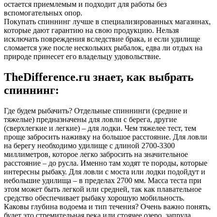
остается приемлемым и подходит для работы без
вспомогательных опор.
Покупать спиннинг лучше в специализированных магазинах,
которые дают гарантию на свою продукцию. Нельзя
исключать повреждения вследствие брака, и если удилище
сломается уже после нескольких рыбалок, едва ли отдых на
природе принесет его владельцу удовольствие.
TheDifference.ru знает, как выбрать
спиннинг:
Где будем рыбачить? Отдельные спиннинги (средние и
тяжелые) предназначены для ловли с берега, другие
(сверхлегкие и легкие) – для лодки. Чем тяжелее тест, тем
проще забросить наживку на большое расстояние. Для ловли
на берегу необходимо удилище с длиной 2700-3300
миллиметров, которое легко забросить на значительное
расстояние – до русла. Именно там ходят те породы, которые
интересны рыбаку. Для ловли с моста или лодки подойдут и
небольшие удилища – в пределах 2700 мм. Масса теста при
этом может быть легкой или средней, так как плавательное
средство обеспечивает рыбаку хорошую мобильность.
Каковы глубина водоема и тип течения? Очень важно понять,
будет это стремительная река или стоячее озеро, запруда.