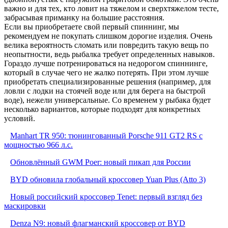
важно и для тех, кто ловит на тяжелом и сверхтяжелом тесте,
забрасывая приманку на большие расстояния.
Если вы приобретаете свой первый спиннинг, мы
рекомендуем не покупать слишком дорогие изделия. Очень
велика вероятность сломать или повредить такую вещь по
неопытности, ведь рыбалка требует определенных навыков.
Гораздо лучше потренироваться на недорогом спиннинге,
который в случае чего не жалко потерять. При этом лучше
приобретать специализированные решения (например, для
ловли с лодки на стоячей воде или для берега на быстрой
воде), нежели универсальные. Со временем у рыбака будет
несколько вариантов, которые подходят для конкретных
условий.
Manhart TR 950: тюнингованный Porsche 911 GT2 RS с
мощностью 966 л.с.
Обновлённый GWM Poer: новый пикап для России
BYD обновила глобальный кроссовер Yuan Plus (Atto 3)
Новый российский кроссовер Tenet: первый взгляд без
маскировки
Denza N9: новый флагманский кроссовер от BYD