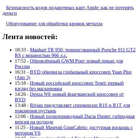
Безопасность кодов подарочных карт Apple: как не потерять
деньги
Оборудование для обработки кромок металла
Лента новостей:
18:33 -
Manhart TR 950: тюнингованный Porsche 911 GT2
RS с мощностью 966 л.с.
17:52 -
Обновлённый GWM Poer: новый пикап для
России
16:31 -
BYD обновила глобальный кроссовер Yuan Plus
(Atto 3)
15:18 -
Новый российский кроссовер Tenet: первый
взгляд без маскировки
14:26 -
Denza N9: новый флагманский кроссовер от
BYD
13:48 -
Rivian представляет спецверсии R1S и R1T для
покорения пустынь
12:06 -
Новый полноприводный Dacia Duster: гибридная
версия на подходе
11:25 -
Новый Maserati GranCabrio: доступная роскошь с
мотором V6