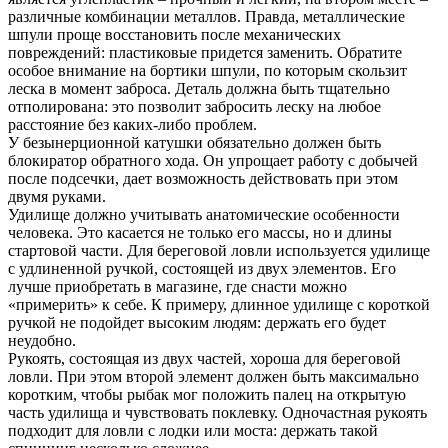
различные комбинации металлов. Правда, металлические
шпули проще восстановить после механических
повреждений: пластиковые придется заменить. Обратите
особое внимание на бортики шпули, по которым скользит
леска в момент заброса. Деталь должна быть тщательно
отполирована: это позволит забросить леску на любое
расстояние без каких-либо проблем.
У безынерционной катушки обязательно должен быть
блокиратор обратного хода. Он упрощает работу с добычей
после подсечки, дает возможность действовать при этом
двумя руками.
Удилище должно учитывать анатомические особенности
человека. Это касается не только его массы, но и длины
стартовой части. Для береговой ловли используется удилище
с удлиненной ручкой, состоящей из двух элементов. Его
лучше приобретать в магазине, где снасти можно
«примерить» к себе. К примеру, длинное удилище с короткой
ручкой не подойдет высоким людям: держать его будет
неудобно.
Рукоять, состоящая из двух частей, хороша для береговой
ловли. При этом второй элемент должен быть максимально
коротким, чтобы рыбак мог положить палец на открытую
часть удилища и чувствовать поклевку. Одночастная рукоять
подходит для ловли с лодки или моста: держать такой