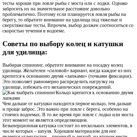
тесты хороши при ловле рыбы с моста или с лодки. Однако
забросить их на значительное расстояние довольно
проблематично. Поэтому если планируется ловля рыбы на
берегу, то обратите внимание на удилища под тяжелые и
сверхтяжелые тесты. Впрочем, выбор должен соотноситься со
скоростью течения в водоеме.
Советы по выбору колец и катушки
для удилища:
Выбирая спиннинг, обратите внимание на посадку колец
удилища. Желателен «силовой» вариант, когда каждое из них
крепится к основанию двумя «лапками» (точками фиксации).
Это позволяет равномерно распределить нагрузку на
удилище, избежать его механических повреждений.
Кольцо крепится к основанию двумя
лапками
Чем дальше от катушки находится первое кольцо, тем дальше
и проще заброс. Это важно при ловле с берега, особенно на
стоячих водоемах. В то же время при ловле с лодки или моста
этот момент не является определяющим.
Безынерционная катушка состоит из нескольких элементов, в
числе которых – шпуля. Хорошим материалом для нее
является углепластик – прочный и легкий, на втором месте –