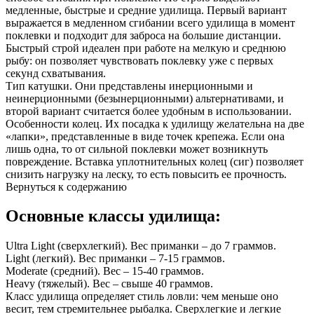
медленные, быстрые и средние удилища. Первый вариант
выражается в медленном сгибании всего удилища в момент
поклевки и подходит для заброса на большие дистанции.
Быстрый строй идеален при работе на мелкую и среднюю
рыбу: он позволяет чувствовать поклевку уже с первых
секунд схватывания.
Тип катушки. Они представлены инерционными и
неинерционными (безынерционными) альтернативами, и
второй вариант считается более удобным в использовании.
Особенности колец. Их посадка к удилищу желательна на две
«лапки», представленные в виде точек крепежа. Если она
лишь одна, то от сильной поклевки может возникнуть
повреждение. Вставка уплотнительных колец (сиг) позволяет
снизить нагрузку на леску, то есть повысить ее прочность.
Вернуться к содержанию
Основные классы удилища:
Ultra Light (сверхлегкий). Вес приманки – до 7 граммов.
Light (легкий). Вес приманки – 7-15 граммов.
Moderate (средний). Вес – 15-40 граммов.
Heavy (тяжелый). Вес – свыше 40 граммов.
Класс удилища определяет стиль ловли: чем меньше оно
весит, тем стремительнее рыбалка. Сверхлегкие и легкие