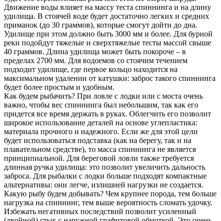
Движение воды влияет на массу теста спиннинга и на длину
удилища. В стоячей воде будет достаточно легких и средних
приманок (до 30 граммов), которые смогут дойти до дна.
Удилище при этом должно быть 3000 мм и более. Для бурной
реки подойдут тяжелые и сверхтяжелые тесты массой свыше
40 граммов. Длина удилища может быть покороче – в
пределах 2700 мм. Для водоемов со стоячим течением
подходит удилище, где первое кольцо находится на
максимальном удалении от катушки: заброс такого спиннинга
будет более простым и удобным.
Как будем рыбачить? При ловле с лодки или с моста очень
важно, чтобы вес спиннинга был небольшим, так как его
придется все время держать в руках. Облегчить его позволит
широкое использование деталей на основе углепластика:
материала прочного и надежного. Если же для этой цели
будет использоваться подставка (как на берегу, так и на
плавательном средстве), то масса спиннинга не является
принципиальной. Для береговой ловли также требуется
длинная ручка удилища: это позволит увеличить дальность
заброса. Для рыбалки с лодки больше подходят компактные
альтернативы: они легче, излишней нагрузки не создается.
Какую рыбу будем добывать? Чем крупнее порода, тем больше
нагрузка на спиннинг, тем выше вероятность сломать удочку.
Избежать негативных последствий позволит усиленный
(двойной) стык с наружной графитовой обмоткой. Это очень