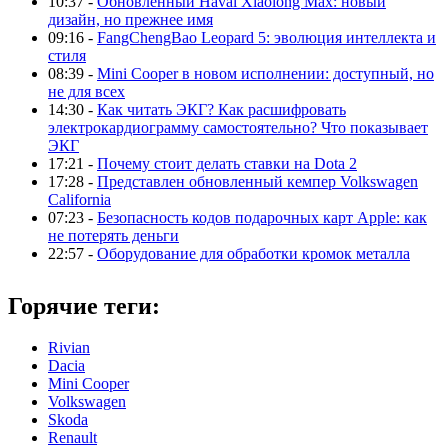
10:37 -
Обновлённый Haval Xiaolong Max: новый
дизайн, но прежнее имя
09:16 -
FangChengBao Leopard 5: эволюция интеллекта и
стиля
08:39 -
Mini Cooper в новом исполнении: доступный, но
не для всех
14:30 -
Как читать ЭКГ? Как расшифровать
электрокардиограмму самостоятельно? Что показывает
ЭКГ
17:21 -
Почему стоит делать ставки на Dota 2
17:28 -
Представлен обновленный кемпер Volkswagen
California
07:23 -
Безопасность кодов подарочных карт Apple: как
не потерять деньги
22:57 -
Оборудование для обработки кромок металла
Горячие теги:
Rivian
Dacia
Mini Cooper
Volkswagen
Skoda
Renault