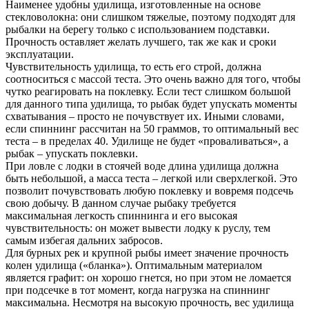
Наименее удобны удилища, изготовленные на основе
стекловолокна: они слишком тяжелые, поэтому подходят для
рыбалки на берегу только с использованием подставки.
Прочность оставляет желать лучшего, так же как и сроки
эксплуатации.
Чувствительность удилища, то есть его строй, должна
соотноситься с массой теста. Это очень важно для того, чтобы
чутко реагировать на поклевку. Если тест слишком большой
для данного типа удилища, то рыбак будет упускать моменты
схватывания – просто не почувствует их. Иными словами,
если спиннинг рассчитан на 50 граммов, то оптимальный вес
теста – в пределах 40. Удилище не будет «проваливаться», а
рыбак – упускать поклевки.
При ловле с лодки в стоячей воде длина удилища должна
быть небольшой, а масса теста – легкой или сверхлегкой. Это
позволит почувствовать любую поклевку и вовремя подсечь
свою добычу. В данном случае рыбаку требуется
максимальная легкость спиннинга и его высокая
чувствительность: он может вывести лодку к руслу, тем
самым избегая дальних забросов.
Для бурных рек и крупной рыбы имеет значение прочность
колен удилища («бланка»). Оптимальным материалом
является графит: он хорошо гнется, но при этом не ломается
при подсечке в тот момент, когда нагрузка на спиннинг
максимальна. Несмотря на высокую прочность, вес удилища