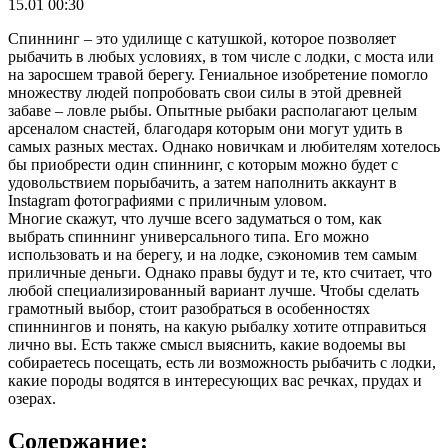
15.01 00:30
Спиннинг – это удилище с катушкой, которое позволяет
рыбачить в любых условиях, в том числе с лодки, с моста или
на заросшем травой берегу. Гениальное изобретение помогло
множеству людей попробовать свои силы в этой древней
забаве – ловле рыбы. Опытные рыбаки располагают целым
арсеналом снастей, благодаря которым они могут удить в
самых разных местах. Однако новичкам и любителям хотелось
бы приобрести один спиннинг, с которым можно будет с
удовольствием порыбачить, а затем наполнить аккаунт в
Instagram фотографиями с приличным уловом.
Многие скажут, что лучше всего задуматься о том, как
выбрать спиннинг универсального типа. Его можно
использовать и на берегу, и на лодке, сэкономив тем самым
приличные деньги. Однако правы будут и те, кто считает, что
любой специализированный вариант лучше. Чтобы сделать
грамотный выбор, стоит разобраться в особенностях
спиннингов и понять, на какую рыбалку хотите отправиться
лично вы. Есть также смысл выяснить, какие водоемы вы
собираетесь посещать, есть ли возможность рыбачить с лодки,
какие породы водятся в интересующих вас речках, прудах и
озерах.
Содержание: