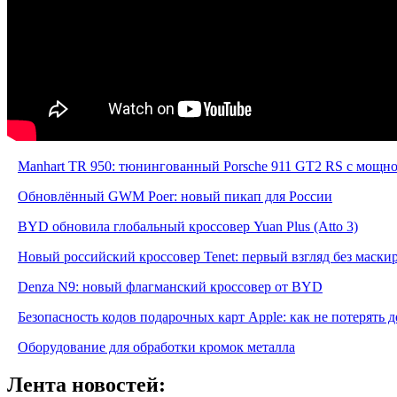
Manhart TR 950: тюнингованный Porsche 911 GT2 RS с мощнос
Обновлённый GWM Poer: новый пикап для России
BYD обновила глобальный кроссовер Yuan Plus (Atto 3)
Новый российский кроссовер Tenet: первый взгляд без маски
Denza N9: новый флагманский кроссовер от BYD
Безопасность кодов подарочных карт Apple: как не потерять 
Оборудование для обработки кромок металла
Лента новостей: