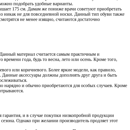
х можно подобрать удобные варианты.
вышает 175 см. Дамам же пониже врачи советуют приобретать
но никак не для повседневной носки. Данный тип обуви также
мотрятся не менее изящно, считаются достаточно
. Данный материал считается самым практичным и
времени года, будь то весна, лето или осень. Кроме того,
евого или коричневого. Более яркие модели, как правило,
. Данные аксессуары должны дополнять друг друга и быть
ослеживаться.
но нарядно и обычно приобретаются для особых случаев. Кроме
отрываются.
ся гарантия, и в случае покупки низкопробной продукции
 сезона. Однако при желании производитель продляет этот