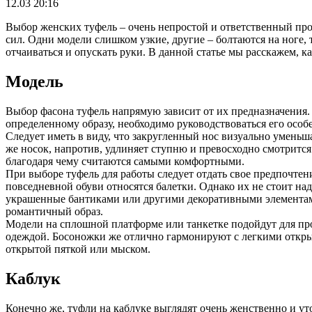
12.03 20:16
Выбор женских туфель – очень непростой и ответственный про
сил. Одни модели слишком узкие, другие – болтаются на ноге, 
отчаиваться и опускать руки. В данной статье мы расскажем, 
Модель
Выбор фасона туфель напрямую зависит от их предназначения.
определенному образу, необходимо руководствоваться его осо
Следует иметь в виду, что закругленный нос визуально умень
же носок, напротив, удлиняет ступню и превосходно смотрится
благодаря чему считаются самыми комфортными.
При выборе туфель для работы следует отдать свое предпочте
повседневной обуви относятся балетки. Однако их не стоит 
украшенные бантиками или другими декоративными элементами
романтичный образ.
Модели на сплошной платформе или танкетке подойдут для про
одеждой. Босоножки же отлично гармонируют с легкими открыты
открытой пяткой или мыском.
Каблук
Конечно же, туфли на каблуке выглядят очень женственно и ут