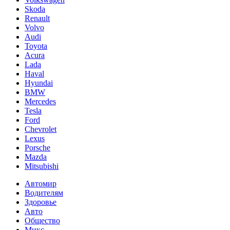
Skoda
Renault
Volvo
Audi
Toyota
Acura
Lada
Haval
Hyundai
BMW
Mercedes
Tesla
Ford
Chevrolet
Lexus
Porsche
Mazda
Mitsubishi
Автомир
Водителям
Здоровье
Авто
Общество
Микс