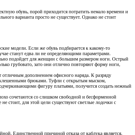
ектную обувь, порой приходится потратить немало времени и
льного варианта просто не существует. Однако не стоит
кие модели. Если же обувь подбирается к какому-то
лучае станут едва ли не определяющими параметрами.
ально подойдет для женщин с большим размером ноги. Острый
лько грубовато, зато они отлично повторяют форму ноги,
ут отличным дополнением офисного наряда. К разряду
расклешенными брюками. Туфли с открытым мыском,
подчеркивающими фигуру платьями, получится создать нежный
плохо сочетаются со слишком свободной и бесформенной
не стоит, для этой цели существуют светлые лодочки с
йной. Единственной причиной отказа от каблука является,