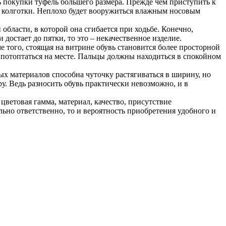
ть покупки туфель большего размера. Прежде чем приступить к
и колготки. Неплохо будет вооружиться влажным носовым
области, в которой она сгибается при ходьбе. Конечно,
достает до пятки, то это – некачественное изделие.
е того, стоящая на витрине обувь становится более просторной
мя потоптаться на месте. Пальцы должны находиться в спокойном
ных материалов способна чуточку растягиваться в ширину, но
ру. Ведь разносить обувь практически невозможно, и в
ветовая гамма, материал, качество, присутствие
ьно ответственно, то и вероятность приобретения удобного и