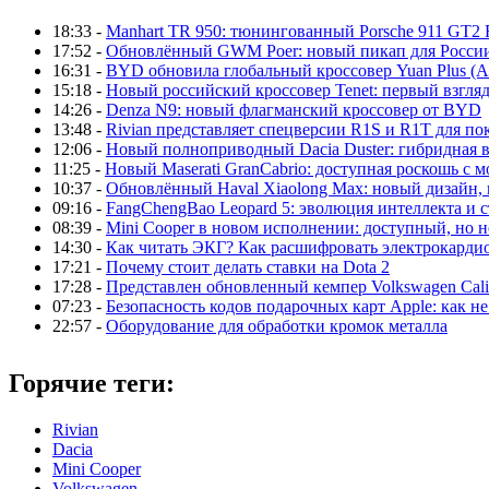
18:33 -
Manhart TR 950: тюнингованный Porsche 911 GT2 
17:52 -
Обновлённый GWM Poer: новый пикап для Росси
16:31 -
BYD обновила глобальный кроссовер Yuan Plus (At
15:18 -
Новый российский кроссовер Tenet: первый взгляд
14:26 -
Denza N9: новый флагманский кроссовер от BYD
13:48 -
Rivian представляет спецверсии R1S и R1T для по
12:06 -
Новый полноприводный Dacia Duster: гибридная в
11:25 -
Новый Maserati GranCabrio: доступная роскошь с 
10:37 -
Обновлённый Haval Xiaolong Max: новый дизайн,
09:16 -
FangChengBao Leopard 5: эволюция интеллекта и 
08:39 -
Mini Cooper в новом исполнении: доступный, но н
14:30 -
Как читать ЭКГ? Как расшифровать электрокарди
17:21 -
Почему стоит делать ставки на Dota 2
17:28 -
Представлен обновленный кемпер Volkswagen Calif
07:23 -
Безопасность кодов подарочных карт Apple: как не
22:57 -
Оборудование для обработки кромок металла
Горячие теги:
Rivian
Dacia
Mini Cooper
Volkswagen