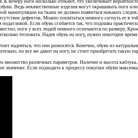
я. К вечеру ноги несколько отекают, что увеличивает вероятнос
обуви. Ведь некачественные изделия могут окрашивать ноги ил
нной манипуляции на ткани не должно появиться никаких следов.
сутствие дефектов. Можно попытаться немного согнуть ее в той 
одатливой. Если обувь сгибается так, что подошва практически 
звестно, ноги у всех людей немного отличаются по размеру. Кром
несколько тесновата. Надев обувь на ногу, нужно некоторое вре
оит надеяться, что они разносятся. Конечно, обувь из натураль
тельно, но все же давит на ногу, не стоит приобретать такую па
 множество различных параметров. Наличие и высота каблука, ц
е значение. Если подходить к процессу покупки обуви максимал