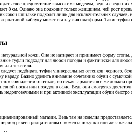
т отдать свое предпочтение «высоким» моделям, ведь и среди ни
вляет 8 см. Однако она подходит только женщинам, чей рост пре
на высокой шпильке подходят лишь для исключительных случаев, 
ернативой каблуку может стать узкая платформа. Такие туфли с
нты
з натуральной кожи. Она не натирает и принимает форму стопы
аные туфли подходят для любой погоды и фактически для любого 
я или текстиля.
 следует подбирать туфли универсальных оттенков: черного, беж
у наряду. Важно уделить внимание сочетанию обуви с сумочкой
тном совпадении оттенков, но некая гармония все же должна пр
невной носки или походов в офис. Ведь они смотрятся достаточ
ень недолговечными и при активной эксплуатации обуви быстро 
пециализированный магазин. Ведь там на изделия предоставляет
период равен тридцати дням с момента покупки или же с начала