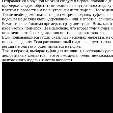
Отправляться в обувной магазин следует в первой половине дн
примерке, следует обратить внимание на внутреннюю отделку 
платком и провести им по внутренней части туфель. После да
Также необходимо тщательно рассмотреть подошву туфель на от
подошва не должна быть «деревянной» или, напротив, слишком п
В магазине необходимо примерять сразу две туфли. Ведь, как и
из-за частых примерок. Не исключено, что вторая туфля будет 
положении, чтобы их движению ничто не препятствовало.
Если понравившиеся туфли оказались несколько маловаты, не ст
никак не в длину. Если расположенный сзади шов пусть незначи
результате она так и будет пылиться на полке.
Таким образом, выбирая туфли для женщины, необходимо учесть
декоративных элементов – все эти моменты имеют немаловажно
долговечного изделия заметно возрастет.