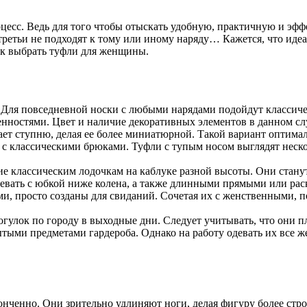
цесс. Ведь для того чтобы отыскать удобную, практичную и эфф
третьи не подходят к тому или иному наряду… Кажется, что идеа
как выбрать туфли для женщины.
 Для повседневной носки с любыми нарядами подойдут классичес
бенностями. Цвет и наличие декоративных элементов в данном с
шает ступню, делая ее более миниатюрной. Такой вариант оптим
 с классическими брюками. Туфли с тупым носом выглядят неско
ние классическим лодочкам на каблуке разной высоты. Они стан
надевать с юбкой ниже колена, а также длинными прямыми или 
, просто созданы для свиданий. Сочетая их с женственными, 
гулок по городу в выходные дни. Следует учитывать, что они 
ми предметами гардероба. Однако на работу одевать их все же 
онченно. Они зрительно удлиняют ноги, делая фигуру более стро