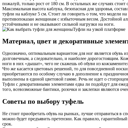
пожалуй, только рост от 180 см. В остальных же случаях стои
Максимальная высота каблука, безопасная для здоровья, соста
туфли на каблуке 5 см. Стоит ли говорить о том, что модели 
противопоказан женщинам с избыточным весом. Достойной альт
устойчивыми и не оказывают сильной нагрузки на ноги.
Туфли на узкой платформе
Материал, цвет и декоративные элеме
Однозначно, оптимальным вариантом для ног является обувь и
долговечным, а следовательно, и наиболее дорогостоящим. Кож
ноги в них «дышат», чего не скажешь об обуви из кожзаменител
Что же касается цветовых решений, то для повседневной носки
приобретаются по особому случаю в дополнение к праздничном
выполнены в единой цветовой гамме. Речь не идет о стопроцен
Туфли с декоративными элементами едва ли подойдут для ежед
того, всевозможные бантики, розочки и заклепки являются оч
Советы по выбору туфель
Не стоит приобретать обувь на рынках, лучше отправиться в с
можно будет предъявить претензии. Как правило, гарантийный 
срок.