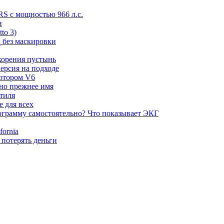
RS с мощностью 966 л.с.
и
to 3)
 без маскировки
корения пустынь
ерсия на подходе
мотором V6
 но прежнее имя
стиля
е для всех
ограмму самостоятельно? Что показывает ЭКГ
ornia
 потерять деньги