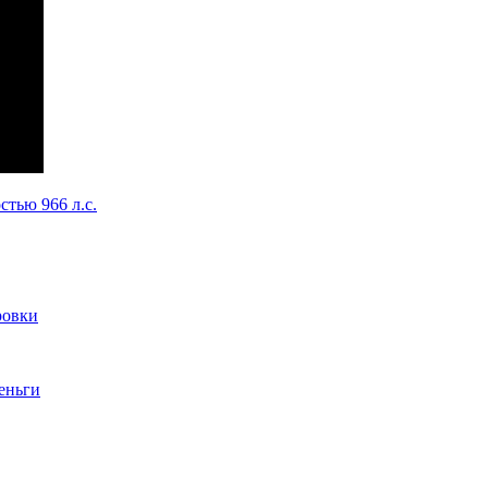
тью 966 л.с.
ровки
деньги