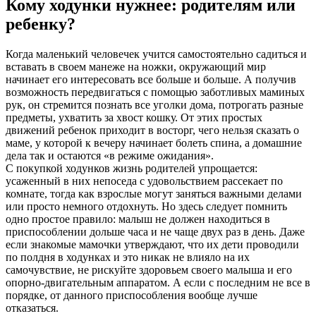
Кому ходунки нужнее: родителям или
ребенку?
Когда маленький человечек учится самостоятельно садиться и
вставать в своем манеже на ножки, окружающий мир
начинает его интересовать все больше и больше. А получив
возможность передвигаться с помощью заботливых маминых
рук, он стремится познать все уголки дома, потрогать разные
предметы, ухватить за хвост кошку. От этих простых
движений ребенок приходит в восторг, чего нельзя сказать о
маме, у которой к вечеру начинает болеть спина, а домашние
дела так и остаются «в режиме ожидания».
С покупкой ходунков жизнь родителей упрощается:
усаженный в них непоседа с удовольствием рассекает по
комнате, тогда как взрослые могут заняться важными делами
или просто немного отдохнуть. Но здесь следует помнить
одно простое правило: малыш не должен находиться в
приспособлении дольше часа и не чаще двух раз в день. Даже
если знакомые мамочки утверждают, что их дети проводили
по полдня в ходунках и это никак не влияло на их
самочувствие, не рискуйте здоровьем своего малыша и его
опорно-двигательным аппаратом. А если с последним не все в
порядке, от данного приспособления вообще лучше
отказаться.