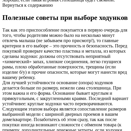
Вернуться к содержанию
Полезные советы при выборе ходунков
Так как это приспособление покупается в первую очередь для
того, чтобы родителям можно было на несколько минут
отвлечь малыша (не забываем про присмотр!), то главные
критерии в его выборе – это прочность и безопасность. Перед
покупкой проверьте качество пластика и металла, из которых
сделаны ходунки: должны отсутствовать неприятный
«химический» запах, хлипкие соединения, легко гнущиеся
рамы, плохо обработанные поверхности, трещины (если
изделие б/у) и прочие опасности, которые могут нанести вред
вашему ребенку.
Для лучшей устойчивости основание (опора) ходунков
делается больше по размеру, нежели сама столешница. При
этом важна и его форма. Основание бывает круглым и
прямоугольным, с закругленными краями. Последний вариант
устойчивее: круглые ходунки часто переворачиваются.
Следующим этапом выбора является сопоставление размеров
выбранной модели с шириной дверных проемов в вашем
доме/квартире. Позаботьтесь об этом сразу, так как после
покупки иногда возникают сложности с обменом товара (к
примеру, дополнительные денежные затраты, если ходунки