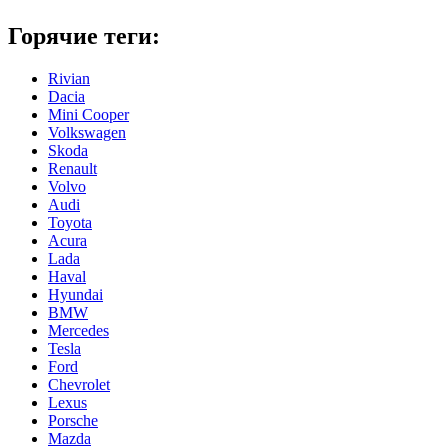
Горячие теги:
Rivian
Dacia
Mini Cooper
Volkswagen
Skoda
Renault
Volvo
Audi
Toyota
Acura
Lada
Haval
Hyundai
BMW
Mercedes
Tesla
Ford
Chevrolet
Lexus
Porsche
Mazda