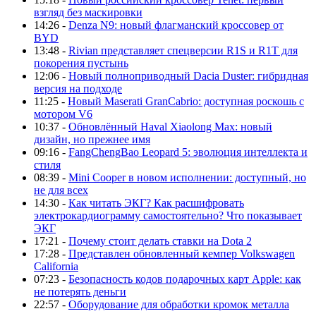
взгляд без маскировки
14:26 -
Denza N9: новый флагманский кроссовер от
BYD
13:48 -
Rivian представляет спецверсии R1S и R1T для
покорения пустынь
12:06 -
Новый полноприводный Dacia Duster: гибридная
версия на подходе
11:25 -
Новый Maserati GranCabrio: доступная роскошь с
мотором V6
10:37 -
Обновлённый Haval Xiaolong Max: новый
дизайн, но прежнее имя
09:16 -
FangChengBao Leopard 5: эволюция интеллекта и
стиля
08:39 -
Mini Cooper в новом исполнении: доступный, но
не для всех
14:30 -
Как читать ЭКГ? Как расшифровать
электрокардиограмму самостоятельно? Что показывает
ЭКГ
17:21 -
Почему стоит делать ставки на Dota 2
17:28 -
Представлен обновленный кемпер Volkswagen
California
07:23 -
Безопасность кодов подарочных карт Apple: как
не потерять деньги
22:57 -
Оборудование для обработки кромок металла