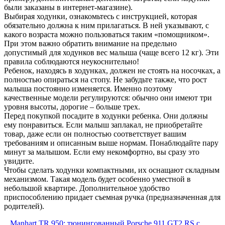
были заказаны в интернет-магазине).
Выбирая ходунки, ознакомьтесь с инструкцией, которая
обязательно должна к ним прилагаться. В ней указывают, с
какого возраста можно пользоваться таким «помощником».
При этом важно обратить внимание на предельно
допустимый для ходунков вес малыша (чаще всего 12 кг). Эти
правила соблюдаются неукоснительно!
Ребенок, находясь в ходунках, должен не стоять на носочках, а
полностью опираться на стопу. Не забудьте также, что рост
малыша постоянно изменяется. Именно поэтому
качественные модели регулируются: обычно они имеют три
уровня высоты, дорогие – больше трех.
Перед покупкой посадите в ходунки ребенка. Они должны
ему понравиться. Если малыш заплакал, не приобретайте
товар, даже если он полностью соответствует вашим
требованиям и описанным выше нормам. Понаблюдайте пару
минут за малышом. Если ему некомфортно, вы сразу это
увидите.
Чтобы сделать ходунки компактными, их оснащают складным
механизмом. Такая модель будет особенно уместной в
небольшой квартире. Дополнительное удобство
приспособлению придает съемная ручка (предназначенная для
родителей).
Manhart TR 950: тюнингованный Porsche 911 GT2 RS с