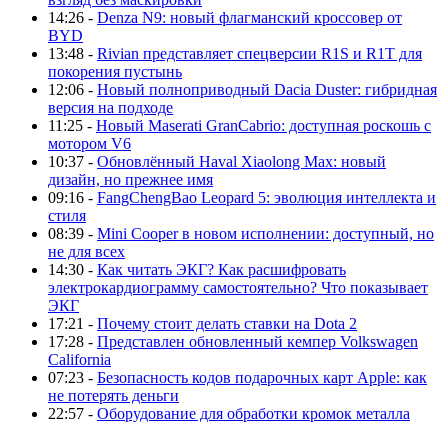
14:26 -
Denza N9: новый флагманский кроссовер от
BYD
13:48 -
Rivian представляет спецверсии R1S и R1T для
покорения пустынь
12:06 -
Новый полноприводный Dacia Duster: гибридная
версия на подходе
11:25 -
Новый Maserati GranCabrio: доступная роскошь с
мотором V6
10:37 -
Обновлённый Haval Xiaolong Max: новый
дизайн, но прежнее имя
09:16 -
FangChengBao Leopard 5: эволюция интеллекта и
стиля
08:39 -
Mini Cooper в новом исполнении: доступный, но
не для всех
14:30 -
Как читать ЭКГ? Как расшифровать
электрокардиограмму самостоятельно? Что показывает
ЭКГ
17:21 -
Почему стоит делать ставки на Dota 2
17:28 -
Представлен обновленный кемпер Volkswagen
California
07:23 -
Безопасность кодов подарочных карт Apple: как
не потерять деньги
22:57 -
Оборудование для обработки кромок металла