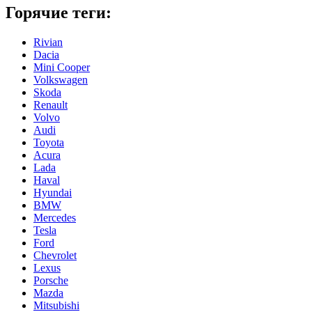
Горячие теги:
Rivian
Dacia
Mini Cooper
Volkswagen
Skoda
Renault
Volvo
Audi
Toyota
Acura
Lada
Haval
Hyundai
BMW
Mercedes
Tesla
Ford
Chevrolet
Lexus
Porsche
Mazda
Mitsubishi