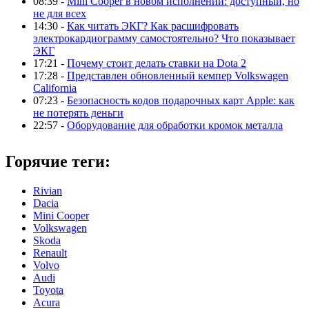
08:39 -
Mini Cooper в новом исполнении: доступный, но
не для всех
14:30 -
Как читать ЭКГ? Как расшифровать
электрокардиограмму самостоятельно? Что показывает
ЭКГ
17:21 -
Почему стоит делать ставки на Dota 2
17:28 -
Представлен обновленный кемпер Volkswagen
California
07:23 -
Безопасность кодов подарочных карт Apple: как
не потерять деньги
22:57 -
Оборудование для обработки кромок металла
Горячие теги:
Rivian
Dacia
Mini Cooper
Volkswagen
Skoda
Renault
Volvo
Audi
Toyota
Acura