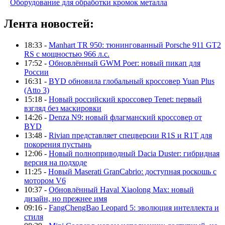
Оборудование для обработки кромок металла
Лента новостей:
18:33 -
Manhart TR 950: тюнингованный Porsche 911 GT2
RS с мощностью 966 л.с.
17:52 -
Обновлённый GWM Poer: новый пикап для
России
16:31 -
BYD обновила глобальный кроссовер Yuan Plus
(Atto 3)
15:18 -
Новый российский кроссовер Tenet: первый
взгляд без маскировки
14:26 -
Denza N9: новый флагманский кроссовер от
BYD
13:48 -
Rivian представляет спецверсии R1S и R1T для
покорения пустынь
12:06 -
Новый полноприводный Dacia Duster: гибридная
версия на подходе
11:25 -
Новый Maserati GranCabrio: доступная роскошь с
мотором V6
10:37 -
Обновлённый Haval Xiaolong Max: новый
дизайн, но прежнее имя
09:16 -
FangChengBao Leopard 5: эволюция интеллекта и
стиля