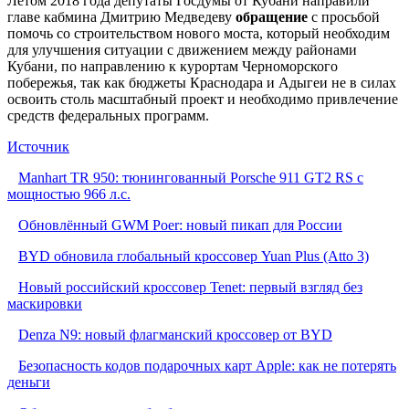
Летом 2018 года депутаты Госдумы от Кубани направили
главе кабмина Дмитрию Медведеву
обращение
с просьбой
помочь со строительством нового моста, который необходим
для улучшения ситуации с движением между районами
Кубани, по направлению к курортам Черноморского
побережья, так как бюджеты Краснодара и Адыгеи не в силах
освоить столь масштабный проект и необходимо привлечение
средств федеральных программ.
Источник
Manhart TR 950: тюнингованный Porsche 911 GT2 RS с
мощностью 966 л.с.
Обновлённый GWM Poer: новый пикап для России
BYD обновила глобальный кроссовер Yuan Plus (Atto 3)
Новый российский кроссовер Tenet: первый взгляд без
маскировки
Denza N9: новый флагманский кроссовер от BYD
Безопасность кодов подарочных карт Apple: как не потерять
деньги