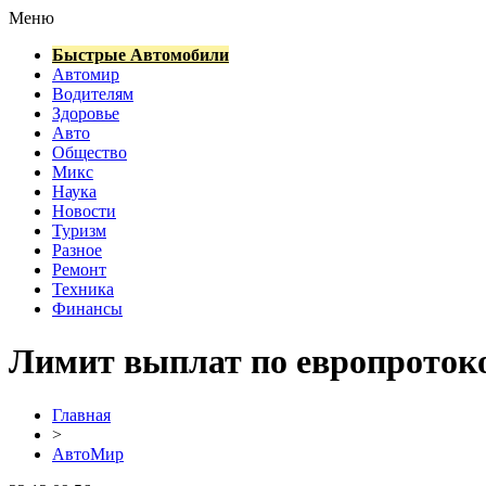
Меню
Быстрые Автомобили
Автомир
Водителям
Здоровье
Авто
Общество
Микс
Наука
Новости
Туризм
Разное
Ремонт
Техника
Финансы
Лимит выплат по европротоко
Главная
>
АвтоМир