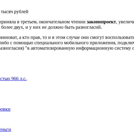
приняла в третьем, окончательном чтении
законопроект
, увели
более двух, и у них не должно быть разногласий.
виноват, а кто прав, то и в этом случае они смогут воспользова
бо с помощью специального мобильного приложения, подключён
разногласия) "в автоматизированную информационную систему о
тью 966 л.с.
ровки
деньги