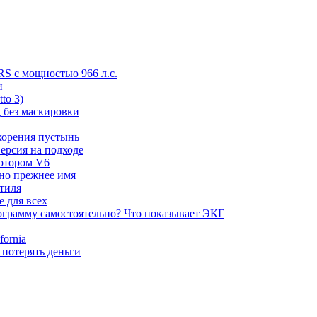
RS с мощностью 966 л.с.
и
to 3)
 без маскировки
корения пустынь
ерсия на подходе
мотором V6
 но прежнее имя
стиля
е для всех
ограмму самостоятельно? Что показывает ЭКГ
ornia
 потерять деньги