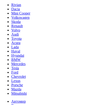
Rivian
Dacia
Mini Cooper
Volkswagen
Skoda
Renault
Volvo
Audi
Toyota
Acura
Lada
Haval
Hyundai
BMW
Mercedes
Tesla
Ford
Chevrolet
Lexus
Porsche
Mazda
Mitsubishi
Автомир