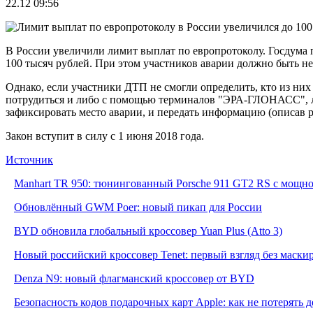
22.12 09:56
В России увеличили лимит выплат по европротоколу. Госдума 
100 тысяч рублей. При этом участников аварии должно быть не 
Однако, если участники ДТП не смогли определить, кто из них 
потрудиться и либо с помощью терминалов "ЭРА-ГЛОНАСС", ли
зафиксировать место аварии, и передать информацию (описав 
Закон вступит в силу с 1 июня 2018 года.
Источник
Manhart TR 950: тюнингованный Porsche 911 GT2 RS с мощнос
Обновлённый GWM Poer: новый пикап для России
BYD обновила глобальный кроссовер Yuan Plus (Atto 3)
Новый российский кроссовер Tenet: первый взгляд без маски
Denza N9: новый флагманский кроссовер от BYD
Безопасность кодов подарочных карт Apple: как не потерять 