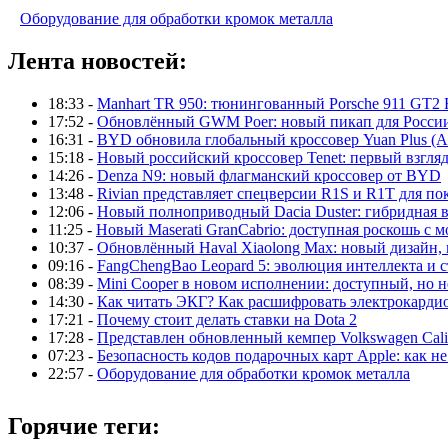
Оборудование для обработки кромок металла
Лента новостей:
18:33 -
Manhart TR 950: тюнингованный Porsche 911 GT2 
17:52 -
Обновлённый GWM Poer: новый пикап для Росси
16:31 -
BYD обновила глобальный кроссовер Yuan Plus (At
15:18 -
Новый российский кроссовер Tenet: первый взгляд
14:26 -
Denza N9: новый флагманский кроссовер от BYD
13:48 -
Rivian представляет спецверсии R1S и R1T для по
12:06 -
Новый полноприводный Dacia Duster: гибридная в
11:25 -
Новый Maserati GranCabrio: доступная роскошь с 
10:37 -
Обновлённый Haval Xiaolong Max: новый дизайн,
09:16 -
FangChengBao Leopard 5: эволюция интеллекта и 
08:39 -
Mini Cooper в новом исполнении: доступный, но н
14:30 -
Как читать ЭКГ? Как расшифровать электрокарди
17:21 -
Почему стоит делать ставки на Dota 2
17:28 -
Представлен обновленный кемпер Volkswagen Calif
07:23 -
Безопасность кодов подарочных карт Apple: как не
22:57 -
Оборудование для обработки кромок металла
Горячие теги: