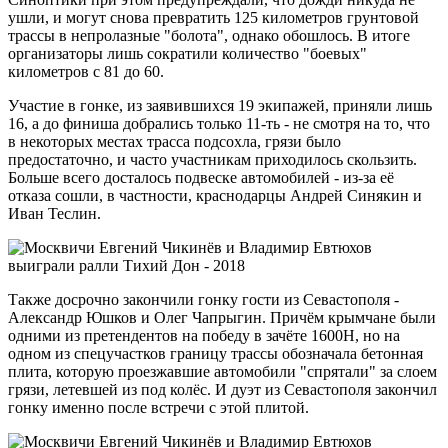
ушли, и могут снова превратить 125 километров грунтовой
трассы в непролазные "болота", однако обошлось. В итоге
организаторы лишь сократили количество "боевых"
километров с 81 до 60.
Участие в гонке, из заявившихся 19 экипажей, приняли лишь
16, а до финиша добрались только 11-ть - не смотря на то, что
в некоторых местах трасса подсохла, грязи было
предостаточно, и часто участникам приходилось скользить.
Больше всего досталось подвеске автомобилей - из-за её
отказа сошли, в частности, краснодарцы Андрей Синякин и
Иван Теслин.
Также досрочно закончили гонку гости из Севастополя -
Александр Юшков и Олег Чапрыгин. Причём крымчане были
одними из претендентов на победу в зачёте 1600Н, но на
одном из спецучастков границу трассы обозначала бетонная
плита, которую проезжавшие автомобили "спрятали" за слоем
грязи, летевшей из под колёс. И дуэт из Севастополя закончил
гонку именно после встречи с этой плитой.