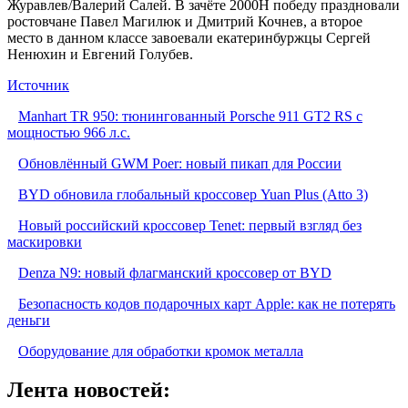
Журавлев/Валерий Салей. В зачёте 2000Н победу праздновали
ростовчане Павел Магилюк и Дмитрий Кочнев, а второе
место в данном классе завоевали екатеринбуржцы Сергей
Ненюхин и Евгений Голубев.
Источник
Manhart TR 950: тюнингованный Porsche 911 GT2 RS с
мощностью 966 л.с.
Обновлённый GWM Poer: новый пикап для России
BYD обновила глобальный кроссовер Yuan Plus (Atto 3)
Новый российский кроссовер Tenet: первый взгляд без
маскировки
Denza N9: новый флагманский кроссовер от BYD
Безопасность кодов подарочных карт Apple: как не потерять
деньги
Оборудование для обработки кромок металла
Лента новостей: