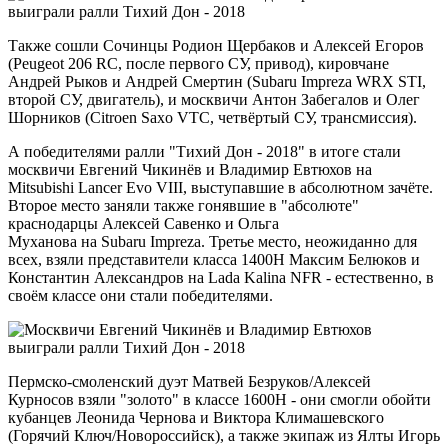
Также сошли Сочинцы Родион Щербаков и Алексей Егоров
(Peugeot 206 RC, после первого СУ, привод), кировчане
Андрей Рыков и Андрей Смертин (Subaru Impreza WRX STI,
второй СУ, двигатель), и москвичи Антон Забегалов и Олег
Шорников (Citroen Saxo VTC, четвёртый СУ, трансмиссия).
А победителями ралли "Тихий Дон - 2018" в итоге стали
москвичи Евгений Чикинёв и Владимир Евтюхов на
Mitsubishi Lancer Evo VIII, выступавшие в абсолютном зачёте.
Второе место заняли также гонявшие в "абсолюте"
краснодарцы Алексей Савенко и Ольга
Муханова на Subaru Impreza. Третье место, неожиданно для
всех, взяли представители класса 1400H Максим Белюков и
Константин Александров на Lada Kalina NFR - естественно, в
своём классе они стали победителями.
Пермско-смоленский дуэт Матвей Безруков/Алексей
Курносов взяли "золото" в классе 1600Н - они смогли обойти
кубанцев Леонида Чернова и Виктора Климашевского
(Горячий Ключ/Новороссийск), а также экипаж из Ялты Игорь