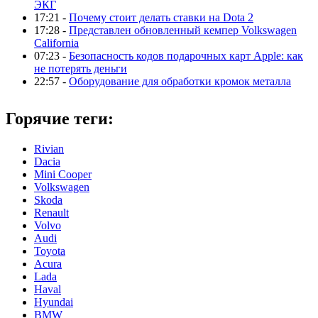
ЭКГ
17:21 -
Почему стоит делать ставки на Dota 2
17:28 -
Представлен обновленный кемпер Volkswagen
California
07:23 -
Безопасность кодов подарочных карт Apple: как
не потерять деньги
22:57 -
Оборудование для обработки кромок металла
Горячие теги:
Rivian
Dacia
Mini Cooper
Volkswagen
Skoda
Renault
Volvo
Audi
Toyota
Acura
Lada
Haval
Hyundai
BMW