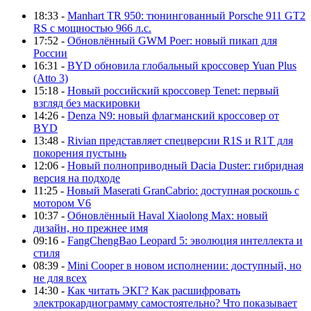
18:33 -
Manhart TR 950: тюнингованный Porsche 911 GT2
RS с мощностью 966 л.с.
17:52 -
Обновлённый GWM Poer: новый пикап для
России
16:31 -
BYD обновила глобальный кроссовер Yuan Plus
(Atto 3)
15:18 -
Новый российский кроссовер Tenet: первый
взгляд без маскировки
14:26 -
Denza N9: новый флагманский кроссовер от
BYD
13:48 -
Rivian представляет спецверсии R1S и R1T для
покорения пустынь
12:06 -
Новый полноприводный Dacia Duster: гибридная
версия на подходе
11:25 -
Новый Maserati GranCabrio: доступная роскошь с
мотором V6
10:37 -
Обновлённый Haval Xiaolong Max: новый
дизайн, но прежнее имя
09:16 -
FangChengBao Leopard 5: эволюция интеллекта и
стиля
08:39 -
Mini Cooper в новом исполнении: доступный, но
не для всех
14:30 -
Как читать ЭКГ? Как расшифровать
электрокардиограмму самостоятельно? Что показывает