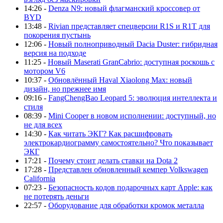
14:26 -
Denza N9: новый флагманский кроссовер от
BYD
13:48 -
Rivian представляет спецверсии R1S и R1T для
покорения пустынь
12:06 -
Новый полноприводный Dacia Duster: гибридная
версия на подходе
11:25 -
Новый Maserati GranCabrio: доступная роскошь с
мотором V6
10:37 -
Обновлённый Haval Xiaolong Max: новый
дизайн, но прежнее имя
09:16 -
FangChengBao Leopard 5: эволюция интеллекта и
стиля
08:39 -
Mini Cooper в новом исполнении: доступный, но
не для всех
14:30 -
Как читать ЭКГ? Как расшифровать
электрокардиограмму самостоятельно? Что показывает
ЭКГ
17:21 -
Почему стоит делать ставки на Dota 2
17:28 -
Представлен обновленный кемпер Volkswagen
California
07:23 -
Безопасность кодов подарочных карт Apple: как
не потерять деньги
22:57 -
Оборудование для обработки кромок металла