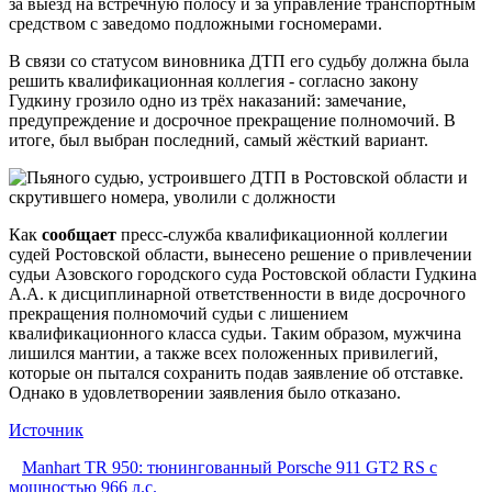
за выезд на встречную полосу и за управление транспортным
средством с заведомо подложными госномерами.
В связи со статусом виновника ДТП его судьбу должна была
решить квалификационная коллегия - согласно закону
Гудкину грозило одно из трёх наказаний: замечание,
предупреждение и досрочное прекращение полномочий. В
итоге, был выбран последний, самый жёсткий вариант.
Как
сообщает
пресс-служба квалификационной коллегии
судей Ростовской области, вынесено решение о привлечении
судьи Азовского городского суда Ростовской области Гудкина
А.А. к дисциплинарной ответственности в виде досрочного
прекращения полномочий судьи с лишением
квалификационного класса судьи. Таким образом, мужчина
лишился мантии, а также всех положенных привилегий,
которые он пытался сохранить подав заявление об отставке.
Однако в удовлетворении заявления было отказано.
Источник
Manhart TR 950: тюнингованный Porsche 911 GT2 RS с
мощностью 966 л.с.