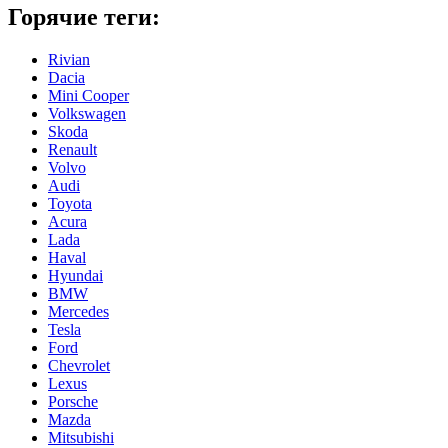
Горячие теги:
Rivian
Dacia
Mini Cooper
Volkswagen
Skoda
Renault
Volvo
Audi
Toyota
Acura
Lada
Haval
Hyundai
BMW
Mercedes
Tesla
Ford
Chevrolet
Lexus
Porsche
Mazda
Mitsubishi