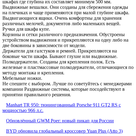
шкафах где глубина их составляет минимум 500 мм.
Выдвижные вешалки. Они созданы для сбережения одежды
на плечиках и чаще применяются при малой глубине шкафа.
Выдвигающиеся ящики. Очень комфортны для хранения
различных мелочей, документов либо маленьких вещей.
Ручки для шкафа купе.
Корзины и сетки различного предназначения. Обустроены
устройством выдвижения и прикрепляются на одну либо на
две боковины в зависимости от модели.
Держатели для галстуков и ремней. Прикрепляются на
боковые части шкафа. Бывают глухие или выдвижные.
Полкодержатели. Созданы для крепления полок. Есть
железные и пластмассовые полкодержатели, отличающиеся по
методу монтажа и крепления.
Мебельные ножки.
Не спешите с выбором. Лучше по советуйтесь с менеджерами
компании Раздвижные системы, которые посодействуют в
принятии правильного решения.
Manhart TR 950: тюнингованный Porsche 911 GT2 RS с
мощностью 966 л.с.
Обновлённый GWM Poer: новый пикап для России
BYD обновила глобальный кроссовер Yuan Plus (Atto 3)