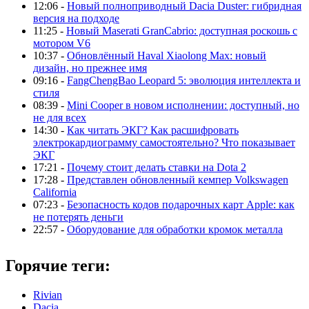
12:06 -
Новый полноприводный Dacia Duster: гибридная
версия на подходе
11:25 -
Новый Maserati GranCabrio: доступная роскошь с
мотором V6
10:37 -
Обновлённый Haval Xiaolong Max: новый
дизайн, но прежнее имя
09:16 -
FangChengBao Leopard 5: эволюция интеллекта и
стиля
08:39 -
Mini Cooper в новом исполнении: доступный, но
не для всех
14:30 -
Как читать ЭКГ? Как расшифровать
электрокардиограмму самостоятельно? Что показывает
ЭКГ
17:21 -
Почему стоит делать ставки на Dota 2
17:28 -
Представлен обновленный кемпер Volkswagen
California
07:23 -
Безопасность кодов подарочных карт Apple: как
не потерять деньги
22:57 -
Оборудование для обработки кромок металла
Горячие теги:
Rivian
Dacia