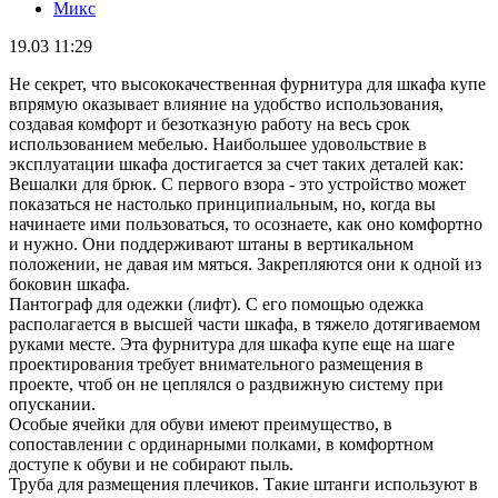
Микс
19.03 11:29
Не секрет, что высококачественная фурнитура для шкафа купе
впрямую оказывает влияние на удобство использования,
создавая комфорт и безотказную работу на весь срок
использованием мебелью. Наибольшее удовольствие в
эксплуатации шкафа достигается за счет таких деталей как:
Вешалки для брюк. С первого взора - это устройство может
показаться не настолько принципиальным, но, когда вы
начинаете ими пользоваться, то осознаете, как оно комфортно
и нужно. Они поддерживают штаны в вертикальном
положении, не давая им мяться. Закрепляются они к одной из
боковин шкафа.
Пантограф для одежки (лифт). С его помощью одежка
располагается в высшей части шкафа, в тяжело дотягиваемом
руками месте. Эта фурнитура для шкафа купе еще на шаге
проектирования требует внимательного размещения в
проекте, чтоб он не цеплялся о раздвижную систему при
опускании.
Особые ячейки для обуви имеют преимущество, в
сопоставлении с ординарными полками, в комфортном
доступе к обуви и не собирают пыль.
Труба для размещения плечиков. Такие штанги используют в