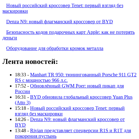
Новый российский кроссовер Tenet: первый взгляд без
маскировки
Denza N9: новый флагманский кроссовер от BYD
Безопасность кодов подарочных карт Apple: как не потерять
деньги
Оборудование для обработки кромок металла
Лента новостей:
18:33 -
Manhart TR 950: тюнингованный Porsche 911 GT2
RS с мощностью 966 л.с.
17:52 -
Обновлённый GWM Poer: новый пикап для
России
16:31 -
BYD обновила глобальный кроссовер Yuan Plus
(Atto 3)
15:18 -
Новый российский кроссовер Tenet: первый
взгляд без маскировки
14:26 -
Denza N9: новый флагманский кроссовер от
BYD
13:48 -
Rivian представляет спецверсии R1S и R1T для
покорения пустынь