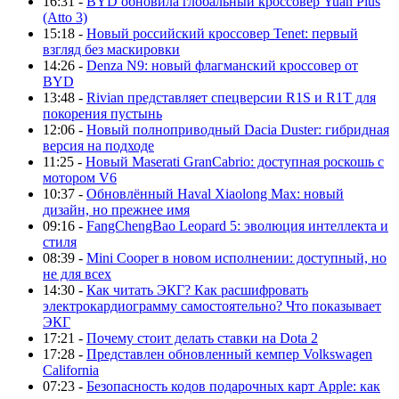
16:31 -
BYD обновила глобальный кроссовер Yuan Plus
(Atto 3)
15:18 -
Новый российский кроссовер Tenet: первый
взгляд без маскировки
14:26 -
Denza N9: новый флагманский кроссовер от
BYD
13:48 -
Rivian представляет спецверсии R1S и R1T для
покорения пустынь
12:06 -
Новый полноприводный Dacia Duster: гибридная
версия на подходе
11:25 -
Новый Maserati GranCabrio: доступная роскошь с
мотором V6
10:37 -
Обновлённый Haval Xiaolong Max: новый
дизайн, но прежнее имя
09:16 -
FangChengBao Leopard 5: эволюция интеллекта и
стиля
08:39 -
Mini Cooper в новом исполнении: доступный, но
не для всех
14:30 -
Как читать ЭКГ? Как расшифровать
электрокардиограмму самостоятельно? Что показывает
ЭКГ
17:21 -
Почему стоит делать ставки на Dota 2
17:28 -
Представлен обновленный кемпер Volkswagen
California
07:23 -
Безопасность кодов подарочных карт Apple: как