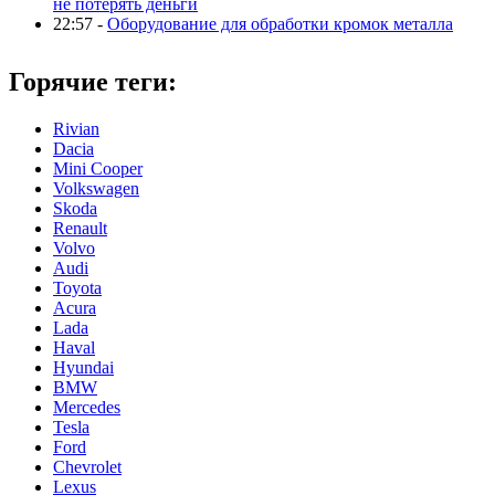
не потерять деньги
22:57 -
Оборудование для обработки кромок металла
Горячие теги:
Rivian
Dacia
Mini Cooper
Volkswagen
Skoda
Renault
Volvo
Audi
Toyota
Acura
Lada
Haval
Hyundai
BMW
Mercedes
Tesla
Ford
Chevrolet
Lexus