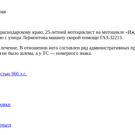
снодарскому краю, 25-летний мотоциклист на мотоцикле «Иж Ю
шую с улицы Лермонтова машину скорой помощи ГАЗ-32213.
лечение. В отношении него составлен ряд административных пр
м не было шлема, а у ТС — номерного знака.
тью 966 л.с.
ровки
деньги