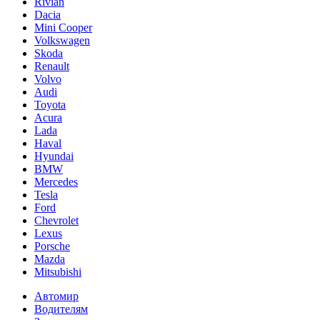
Rivian
Dacia
Mini Cooper
Volkswagen
Skoda
Renault
Volvo
Audi
Toyota
Acura
Lada
Haval
Hyundai
BMW
Mercedes
Tesla
Ford
Chevrolet
Lexus
Porsche
Mazda
Mitsubishi
Автомир
Водителям