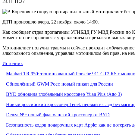
23.11 11:27
ДТП произошло вчера, 22 ноября, около 14:00.
Как сообщает отдел пропаганды УГИБДД ГУ МВД России по Кра
момент он не справился с управлением и врезался в выезжав
Мотоциклист получил травмы и сейчас проходит амбулаторное 
алкогольного опьянения, управлял мотоциклом без прав, на не
Источник
Manhart TR 950: тюнингованный Porsche 911 GT2 RS с мощнос
Обновлённый GWM Poer: новый пикап для России
BYD обновила глобальный кроссовер Yuan Plus (Atto 3)
Новый российский кроссовер Tenet: первый взгляд без маски
Denza N9: новый флагманский кроссовер от BYD
Безопасность кодов подарочных карт Apple: как не потерять 