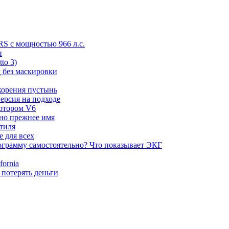
RS с мощностью 966 л.с.
и
to 3)
 без маскировки
корения пустынь
ерсия на подходе
мотором V6
 но прежнее имя
стиля
е для всех
ограмму самостоятельно? Что показывает ЭКГ
ornia
 потерять деньги