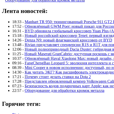
Оборудование для обработки кромок металла
Лента новостей:
18:33 -
Manhart TR 950: тюнингованный Porsche 911 GT2 
17:52 -
Обновлённый GWM Poer: новый пикап для Росси
16:31 -
BYD обновила глобальный кроссовер Yuan Plus (At
15:18 -
Новый российский кроссовер Tenet: первый взгляд
14:26 -
Denza N9: новый флагманский кроссовер от BYD
13:48 -
Rivian представляет спецверсии R1S и R1T для по
12:06 -
Новый полноприводный Dacia Duster: гибридная в
11:25 -
Новый Maserati GranCabrio: доступная роскошь с 
10:37 -
Обновлённый Haval Xiaolong Max: новый дизайн,
09:16 -
FangChengBao Leopard 5: эволюция интеллекта и 
08:39 -
Mini Cooper в новом исполнении: доступный, но н
14:30 -
Как читать ЭКГ? Как расшифровать электрокарди
17:21 -
Почему стоит делать ставки на Dota 2
17:28 -
Представлен обновленный кемпер Volkswagen Calif
07:23 -
Безопасность кодов подарочных карт Apple: как не
22:57 -
Оборудование для обработки кромок металла
Горячие теги: