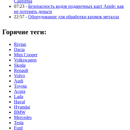
California
07:23 -
Безопасность кодов подарочных карт Apple: как
не потерять деньги
22:57 -
Оборудование для обработки кромок металла
Горячие теги:
Rivian
Dacia
Mini Cooper
Volkswagen
Skoda
Renault
Volvo
Audi
Toyota
Acura
Lada
Haval
Hyundai
BMW
Mercedes
Tesla
Ford