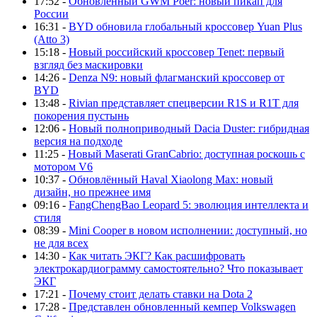
17:52 -
Обновлённый GWM Poer: новый пикап для
России
16:31 -
BYD обновила глобальный кроссовер Yuan Plus
(Atto 3)
15:18 -
Новый российский кроссовер Tenet: первый
взгляд без маскировки
14:26 -
Denza N9: новый флагманский кроссовер от
BYD
13:48 -
Rivian представляет спецверсии R1S и R1T для
покорения пустынь
12:06 -
Новый полноприводный Dacia Duster: гибридная
версия на подходе
11:25 -
Новый Maserati GranCabrio: доступная роскошь с
мотором V6
10:37 -
Обновлённый Haval Xiaolong Max: новый
дизайн, но прежнее имя
09:16 -
FangChengBao Leopard 5: эволюция интеллекта и
стиля
08:39 -
Mini Cooper в новом исполнении: доступный, но
не для всех
14:30 -
Как читать ЭКГ? Как расшифровать
электрокардиограмму самостоятельно? Что показывает
ЭКГ
17:21 -
Почему стоит делать ставки на Dota 2
17:28 -
Представлен обновленный кемпер Volkswagen