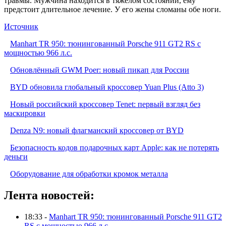
травмы. Мужчина находится в тяжелом состоянии, ему
предстоит длительное лечение. У его жены сломаны обе ноги.
Источник
Manhart TR 950: тюнингованный Porsche 911 GT2 RS с
мощностью 966 л.с.
Обновлённый GWM Poer: новый пикап для России
BYD обновила глобальный кроссовер Yuan Plus (Atto 3)
Новый российский кроссовер Tenet: первый взгляд без
маскировки
Denza N9: новый флагманский кроссовер от BYD
Безопасность кодов подарочных карт Apple: как не потерять
деньги
Оборудование для обработки кромок металла
Лента новостей:
18:33 -
Manhart TR 950: тюнингованный Porsche 911 GT2
RS с мощностью 966 л.с.