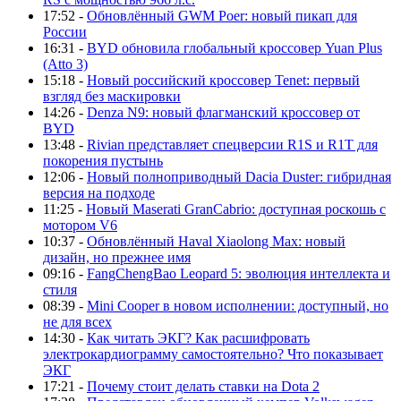
17:52 -
Обновлённый GWM Poer: новый пикап для
России
16:31 -
BYD обновила глобальный кроссовер Yuan Plus
(Atto 3)
15:18 -
Новый российский кроссовер Tenet: первый
взгляд без маскировки
14:26 -
Denza N9: новый флагманский кроссовер от
BYD
13:48 -
Rivian представляет спецверсии R1S и R1T для
покорения пустынь
12:06 -
Новый полноприводный Dacia Duster: гибридная
версия на подходе
11:25 -
Новый Maserati GranCabrio: доступная роскошь с
мотором V6
10:37 -
Обновлённый Haval Xiaolong Max: новый
дизайн, но прежнее имя
09:16 -
FangChengBao Leopard 5: эволюция интеллекта и
стиля
08:39 -
Mini Cooper в новом исполнении: доступный, но
не для всех
14:30 -
Как читать ЭКГ? Как расшифровать
электрокардиограмму самостоятельно? Что показывает
ЭКГ
17:21 -
Почему стоит делать ставки на Dota 2