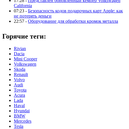
17:28 -
Представлен обновленный кемпер Volkswagen
California
07:23 -
Безопасность кодов подарочных карт Apple: как
не потерять деньги
22:57 -
Оборудование для обработки кромок металла
Горячие теги:
Rivian
Dacia
Mini Cooper
Volkswagen
Skoda
Renault
Volvo
Audi
Toyota
Acura
Lada
Haval
Hyundai
BMW
Mercedes
Tesla