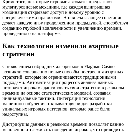
Кроме того, некоторые игровые автоматы предлагают
мультиуровневые механики, где каждая выигрышная
комбинация открывает доступ к новому уровню с
специфическими правилами. Это впечатляющее сочетание
делает каждую игру продолжением предыдущей, способствуя
созданию глубокой вовлеченности и увеличению времени,
проведенного на платформе.
Как технологии изменили азартные
стратегии
С появлением гибридных алгоритмов в Flagman Сasino
возникли совершенно новые способы построения азартных
стратегий, которые не ограничиваются традиционными
подходами. Автоматизация процессов анализа данных
позволяет игрокам адаптировать свои стратегии в реальном
времени на основе статистических моделей, создавая
индивидуальные тактики. Интеграция технологий
машинного обучения открывает двери для разработки
уникальных игровых паттернов, которые ранее были
недоступны.
Дистрибуция данных в реальном времени позволяет казино
мгновенно отслеживать поведение игроков, что приводит к