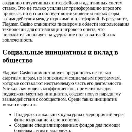
созданию интуитивных интерфейсов и адаптивных систем
ставок. Это не только усиливает трансформацию игрового
процесса, но и способствует возникновению новых форм
взаимодействия между игроками и платформой. В результате,
Flagman Сasino становится пионером в области использования
технологий для оптимизации игрового опыта, что
положительно влияет на удержание пользователей и их
вовлеченность.
Социальные инициативы и вклад в
общество
Flagman Сasino демонстрирует преданность не только
азартным играм, но и значимым социальным программам,
которые составляют неотъемлемую часть его деятельности.
Уникальная модель коэффициентов, применяемая для
поддержки местных инициатив, создает новую парадигму
взаимодействия с сообществом. Среди таких инициатив
можно выделить:
Поддержка локальных культурных мероприятий через
финансирование и спонсорство.
Создание специализированных фондов для помощи
больным детям и молодёжи.