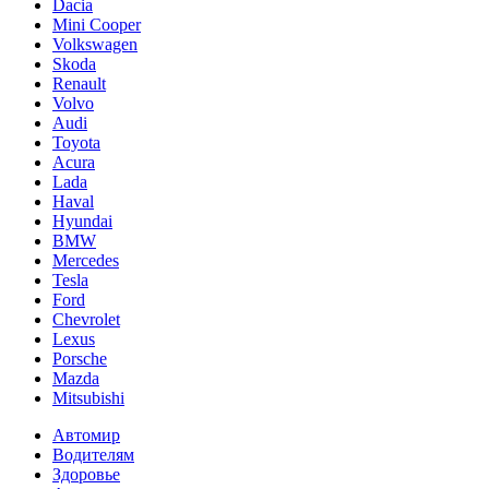
Dacia
Mini Cooper
Volkswagen
Skoda
Renault
Volvo
Audi
Toyota
Acura
Lada
Haval
Hyundai
BMW
Mercedes
Tesla
Ford
Chevrolet
Lexus
Porsche
Mazda
Mitsubishi
Автомир
Водителям
Здоровье