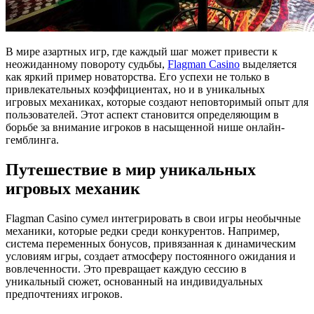
В мире азартных игр, где каждый шаг может привести к
неожиданному повороту судьбы,
Flagman Сasino
выделяется
как яркий пример новаторства. Его успехи не только в
привлекательных коэффициентах, но и в уникальных
игровых механиках, которые создают неповторимый опыт для
пользователей. Этот аспект становится определяющим в
борьбе за внимание игроков в насыщенной нише онлайн-
гемблинга.
Путешествие в мир уникальных
игровых механик
Flagman Сasino сумел интегрировать в свои игры необычные
механики, которые редки среди конкурентов. Например,
система переменных бонусов, привязанная к динамическим
условиям игры, создает атмосферу постоянного ожидания и
вовлеченности. Это превращает каждую сессию в
уникальный сюжет, основанный на индивидуальных
предпочтениях игроков.