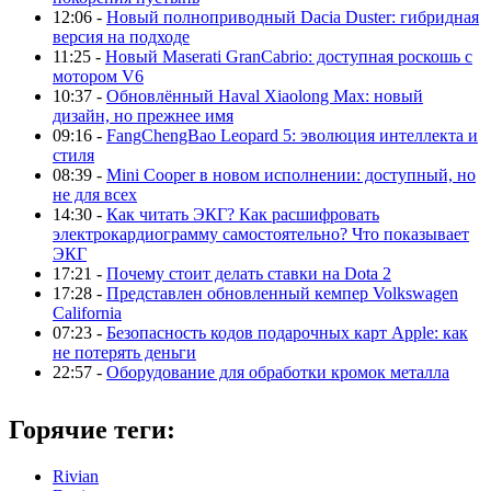
12:06 -
Новый полноприводный Dacia Duster: гибридная
версия на подходе
11:25 -
Новый Maserati GranCabrio: доступная роскошь с
мотором V6
10:37 -
Обновлённый Haval Xiaolong Max: новый
дизайн, но прежнее имя
09:16 -
FangChengBao Leopard 5: эволюция интеллекта и
стиля
08:39 -
Mini Cooper в новом исполнении: доступный, но
не для всех
14:30 -
Как читать ЭКГ? Как расшифровать
электрокардиограмму самостоятельно? Что показывает
ЭКГ
17:21 -
Почему стоит делать ставки на Dota 2
17:28 -
Представлен обновленный кемпер Volkswagen
California
07:23 -
Безопасность кодов подарочных карт Apple: как
не потерять деньги
22:57 -
Оборудование для обработки кромок металла
Горячие теги:
Rivian