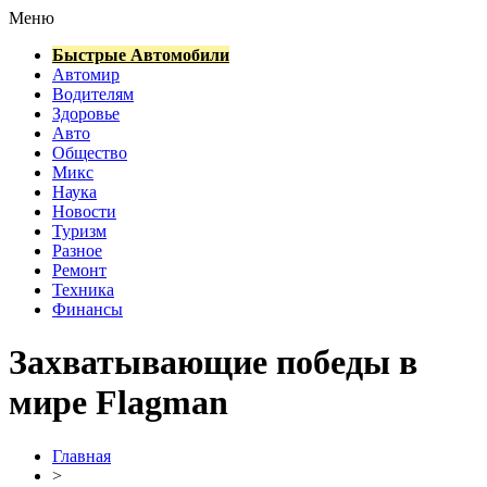
Меню
Быстрые Автомобили
Автомир
Водителям
Здоровье
Авто
Общество
Микс
Наука
Новости
Туризм
Разное
Ремонт
Техника
Финансы
Захватывающие победы в
мире Flagman
Главная
>